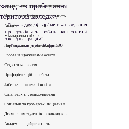
заходів з прибирання
Професійний розвиток викладачів
території коледжу
Наукова та дослідницька діяльність
  Все – задля спільної мети – піклування 
Академічна мобільність
про довкілля та робити наш освітній 
Міжнародна співпраця
заклад ще кращим!
Партнерство з українськими ЗВО
    Тримаємо освітній фронт!
Робота зі здобувачами освіти
Студентське життя
Профорієнтаційна робота
Забезпечення якості освіти
Співпраця зі стейкхолдерами
Соціальні та громадські ініціативи
Досягнення студентів та викладачів
Академічна доброчесність