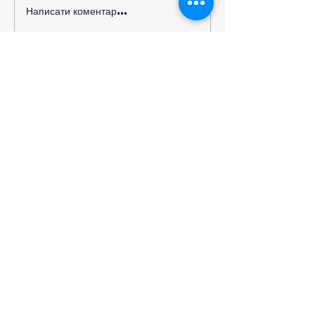
Написати коментар...
Нові можливості для
розвитку студентського
самоврядування та захисту
прав молоді
КОМУНАЛЬНИЙ ЗАКЛАД
"БАЛТСЬКИЙ ПЕДАГОГІЧНИЙ
ФАХОВИЙ КОЛЕДЖ"
Як нас знайти?