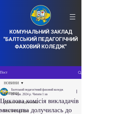
КОМУНАЛЬНИЙ ЗАКЛАД
"БАЛТСЬКИЙ ПЕДАГОГІЧНИЙ
ФАХОВИЙ КОЛЕДЖ"
Пост
НОВИНИ
Балтський педагогічний фаховий коледж
НОВИНИ
26 черв. 2024 р.
Читати 1 хв
Циклова комісія викладачів
Практична підготовка
мистецтва долучилась до
Освітній процес