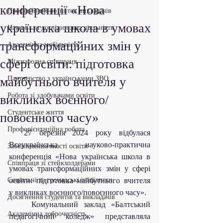
конференції «Нова
Професійний розвиток викладачів
українська школа в умовах
Наукова та дослідницька діяльність
трансформаційних змін у
Академічна мобільність
сфері освіти: підготовка
Міжнародна співпраця
майбутнього вчителя у
Партнерство з українськими ЗВО
Робота зі здобувачами освіти
викликах воєнного/
Студентське життя
повоєнного часу»
Профорієнтаційна робота
  27 березня 2024 року відбулася 
Всеукраїнська науково-практична 
Забезпечення якості освіти
конференція «Нова українська школа в 
Співпраця зі стейкхолдерами
умовах трансформаційних змін у сфері 
Соціальні та громадські ініціативи
освіти: підготовка майбутнього вчителя 
у викликах воєнного/повоєнного часу».
Досягнення студентів та викладачів
    Комунальний заклад «Балтський 
Академічна доброчесність
педагогічний коледж» представляла 