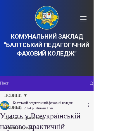
КОМУНАЛЬНИЙ ЗАКЛАД
"БАЛТСЬКИЙ ПЕДАГОГІЧНИЙ
ФАХОВИЙ КОЛЕДЖ"
Пост
НОВИНИ
Балтський педагогічний фаховий коледж
НОВИНИ
28 бер. 2024 р.
Читати 1 хв
Участь у Всеукраїнській
Практична підготовка
науково-практичній
Освітній процес