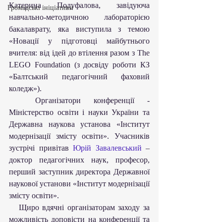
Катерина Подуфалова, завідуюча 
Громадські ініціативи
навчально-методичною лабораторією 
бакалаврату, яка виступила з темою 
«Новації у підготовці майбутнього 
вчителя: від ідей до втілення разом з The 
LEGO Foundation (з досвіду роботи КЗ 
«Балтський педагогічний фаховий 
коледж»).
  Організатори конференції - 
Міністерство освіти і науки України та 
Державна наукова установа «Інститут 
модернізації змісту освіти». Учасників 
зустрічі привітав 
Юрій Завалевський
 – 
доктор педагогічних наук, професор, 
перший заступник директора Державної 
наукової установи «Інститут модернізації 
змісту освіти».
   Щиро вдячні організаторам заходу за 
можливість доповісти на конференції та 