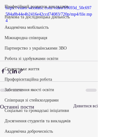
Професійний розвиток викладачів
https://video.wixstatic.com/video/b9693d_50c697
584a8b44e4b2416e42ccd74083/720p/mp4/file.mp
Наукова та дослідницька діяльність
4
Академічна мобільність
Міжнародна співпраця
Партнерство з українськими ЗВО
Робота зі здобувачами освіти
Студентське життя
Профорієнтаційна робота
Забезпечення якості освіти
Співпраця зі стейкхолдерами
Останні пости
Дивитися всі
Соціальні та громадські ініціативи
Досягнення студентів та викладачів
Академічна доброчесність