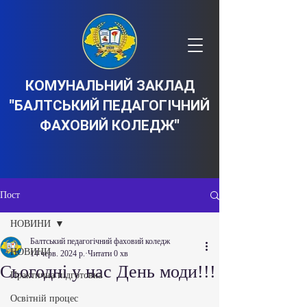
КОМУНАЛЬНИЙ ЗАКЛАД
"БАЛТСЬКИЙ ПЕДАГОГІЧНИЙ
ФАХОВИЙ КОЛЕДЖ"
Пост
НОВИНИ
Балтський педагогічний фаховий коледж
НОВИНИ
14 черв. 2024 р.
Читати 0 хв
Сьогодні у нас День моди!!!
Практична підготовка
Освітній процес