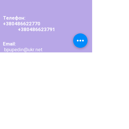
Телефон:
+380486622770
+380486623791
Email:
bpupedin@ukr.net
Приймальна комісія:
+380486623804
Email:
pedagogbpu
@
ukr.net
Адреса:
66101, Одеська область,
м. Балта, вул. Шевченка, 2
Долучайтесь до нас у
соцмережах: