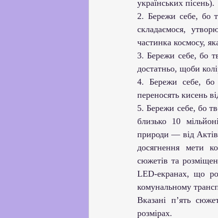
українських пісень). 
2. Бережи себе, бо 
складаємося, утвор
частинка космосу, як
3. Бережи себе, бо 
достатньо, щоби колі
4. Бережи себе, бо
переносять кисень ві
5. Бережи себе, бо т
близько 10 мільйон
природи — від Актівс
досягнення мети ко
сюжетів та розміщен
LED-екранах, що роз
комунальному трансп
Вказані п’ять сюже
розмірах.