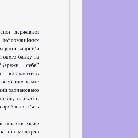
ське життя
йкхолдерами
 інформаційних 
орони здоров’я 
тового банку та 
Бережи себе” 
та – викликати в 
 особливо в час 
нії заплановано 
рів, плакатів, 
зроблено п’ять 
ок людини може 
а пів мільярда 