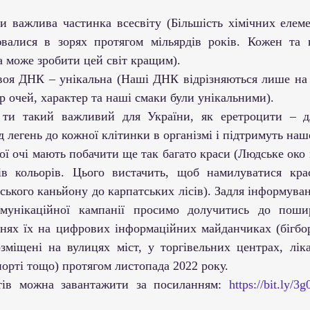
ти важлива частинка всесвіту (Більшість хімічних елеме
ювалися в зорях протягом мільярдів років. Кожен та
а може зробити цей світ кращим). 
твоя ДНК – унікальна (Наші ДНК відрізняються лише на 0
р очей, характер та наші смаки були унікальними).
 ти такий важливий для України, як еретроцити – дл
д легень до кожної клітинки в організмі і підтримуть наш
вої очі мають побачити ще так багато краси (Людське око 
ів кольорів. Цього вистачить, щоб намилуватися крас
ького каньйону до карпатських лісів). Задля інформуван
мунікаційної кампанії просимо долучитись до пошир
нях їх на цифрових інформаційних майданчиках (бігборда
міщені на вулицях міст, у торгівельних центрах, лік
орті тощо) протягом листопада 2022 року. 
тів можна завантажити за посиланням: 
https://bit.ly/