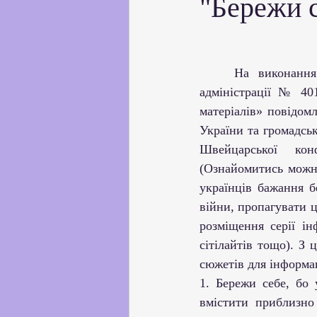
"Бережи 
Партнерство з українськи
Профорієнтаційна робота
	На виконання листа Департаменту освіти і науки Одеської обласної державної 
адміністрації № 401
матеріалів» повідом
Соціальні та громадські іні
України та громадськ
Швейцарської конф
(Ознайомитись можн
Академічна доброчесність
українців бажання б
війни, пропагувати ц
розміщення серії ін
сітілайтів тощо). З
сюжетів для інформац
1. Бережи себе, бо 
вмістити приблизно 