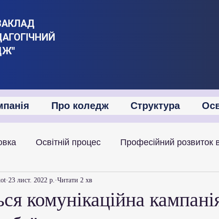
ЗАКЛАД
ДАГОГІЧНИЙ
ДЖ"
мпанія
Про коледж
Структура
Осв
овка
Освітній процес
Професійний розвиток 
іяльність
Академічна мобільність
Міжнародна
kot
23 лист. 2022 р.
Читати 2 хв
ься комунікаційна кампані