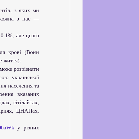
нтів, з яких ми 
 кожна з нас — 
.1%, але цього 
я крові (Вони 
е життя). 
може розрізняти 
ою української 
ня населення та 
ення вказаних 
х, сітілайтах, 
арнях, ЦНАПах, 
3g0baWk
 у різних 