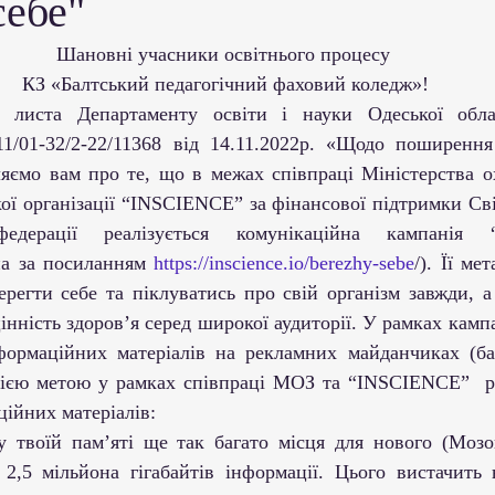
себе"
ми ЗВО
Робота зі здобувачами освіти
Студент
Шановні учасники освітнього процесу 
КЗ «Балтський педагогічний фаховий коледж»!
Забезпечення якості освіти
Співпраця зі сте
1/01-32/2-22/11368 від 14.11.2022р. «Щодо поширення
ляємо вам про те, що в межах співпраці Міністерства ох
ціативи
Досягнення студентів та викладачів
ої організації “INSCIENCE” за фінансової підтримки Сві
едерації реалізується комунікаційна кампанія “
а за посиланням
 https://inscience.io/berezhy-sebe
/). Її ме
Громадські ініціативи
ерегти себе та піклуватись про свій організм завжди, а
інність здоров’я серед широкої аудиторії. У рамках кампа
формаційних матеріалів на рекламних майданчиках (бане
 цією метою у рамках співпраці МОЗ та “INSCIENCE”  ро
ійних матеріалів: 
у твоїй пам’яті ще так багато місця для нового (Моз
2,5 мільйона гігабайтів інформації. Цього вистачить н