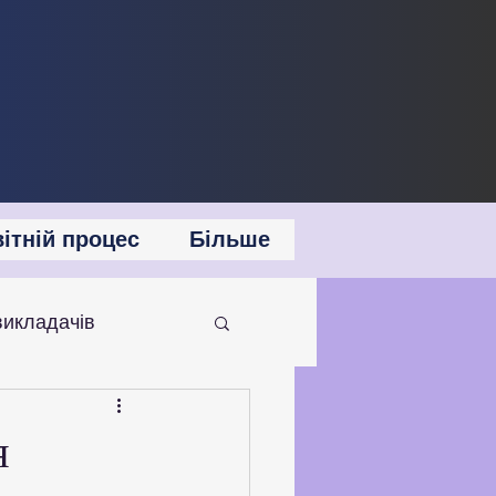
ітній процес
Більше
викладачів
 співпраця
я