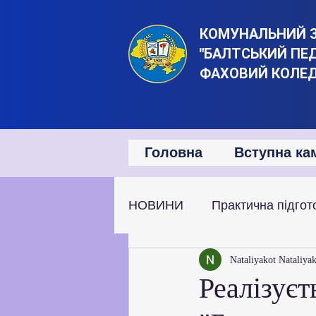
КОМУНАЛЬНИЙ 
"БАЛТСЬКИЙ ПЕ
ФАХОВИЙ КОЛЕ
Головна
Вступна ка
НОВИНИ
Практична підгот
Наукова та дослідницька д
Nataliyakot Nataliya
Реалізуєт