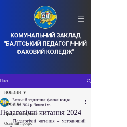
КОМУНАЛЬНИЙ ЗАКЛАД
"БАЛТСЬКИЙ ПЕДАГОГІЧНИЙ
ФАХОВИЙ КОЛЕДЖ"
Пост
НОВИНИ
Балтський педагогічний фаховий коледж
НОВИНИ
11 січ. 2024 р.
Читати 1 хв
Педагогічні читання 2024
Практична підготовка
   Педагогічні читання – методичний 
Освітній процес