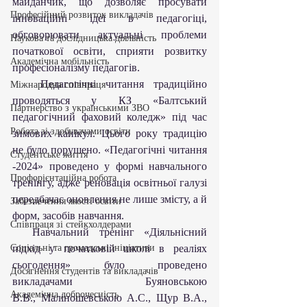
майданчик, що дозволяє просувати 
Професійний розвиток викладачів
інноваційні ідеї в педагогіці, 
обговорювати актуальні проблеми 
Наукова та дослідницька діяльність
початкової освіти, сприяти розвитку 
Академічна мобільність
професіоналізму педагогів.
   Педагогічні читання традиційно 
Міжнародна співпраця
проводяться у КЗ «Балтський 
Партнерство з українськими ЗВО
педагогічний фаховий коледж» під час 
Робота зі здобувачами освіти
зимових канікул. Цього року традицію 
не було порушено. «Педагогічні читання 
Студентське життя
-2024» проведено у формі навчального 
Профорієнтаційна робота
тренінгу, адже реновація освітньої галузі 
передбачає оновлення не лише змісту, а й 
Забезпечення якості освіти
форм, засобів навчання.
Співпраця зі стейкхолдерами
  Навчальний тренінг «Діяльнісний 
Соціальні та громадські ініціативи
підхід у початковій школі в реаліях 
сьогодення» було проведено 
Досягнення студентів та викладачів
викладачами Буяновською 
Академічна доброчесність
В.В., Маліношевською А.С., Щур В.А., 