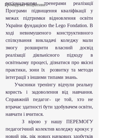
регіональними тренерами реалізації 
Громадські ініціативи
Програми підвищення кваліфікації у 
межах підтримки відновлення освіти 
України фундацією the Lego Fondation. В 
ході невимушеного конструктивного 
спілкування викладачі коледжу мали 
змогу розширити власний досвід 
реалізації діяльнісного підходу в 
освітньому процесі, дізнатися про якісні 
практики, зони їх  розвитку та методи 
інтеграції з іншими типами знань.
    Учасники тренінгу відчули реальну 
користь і задоволення від навчання. 
Справжній педагог- це той, хто не 
втрачає здатності бути здобувачем освіти, 
навчати і вчитися.
    З вірою у нашу ПЕРЕМОГУ 
педагогічний колектив коледжу крокує у 
новий рік, рік нових наукових здобутків 