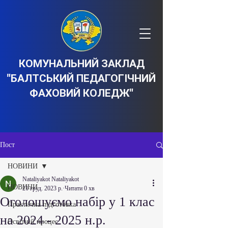
КОМУНАЛЬНИЙ ЗАКЛАД
"БАЛТСЬКИЙ ПЕДАГОГІЧНИЙ
ФАХОВИЙ КОЛЕДЖ"
Пост
НОВИНИ
Nataliyakot Nataliyakot
НОВИНИ
21 груд. 2023 р.
Читати 0 хв
Оголошуємо набір у 1 клас
Практична підготовка
на 2024 - 2025 н.р.
Освітній процес