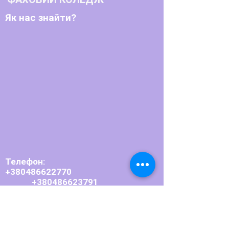
Як нас знайти?
Телефон:
+380486622770
+380486623791
Email:
bpupedin@ukr.net