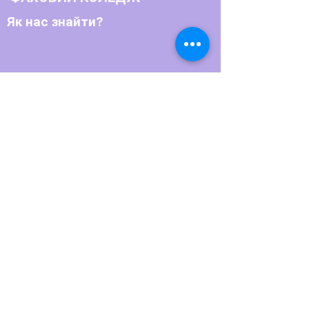
Як нас знайти?
Телефон:
+380486622770
+380486623791
Email:
bpupedin@ukr.net