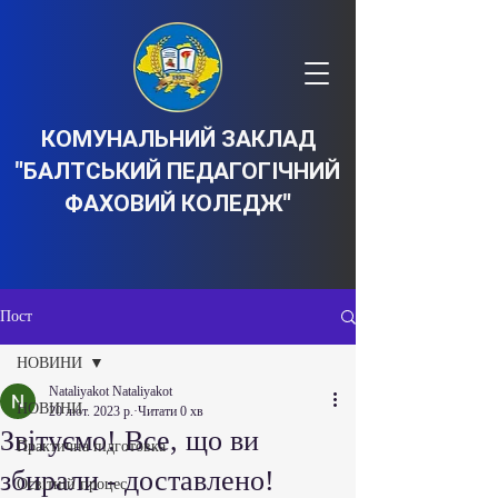
КОМУНАЛЬНИЙ ЗАКЛАД
"БАЛТСЬКИЙ ПЕДАГОГІЧНИЙ
ФАХОВИЙ КОЛЕДЖ"
Пост
НОВИНИ
Nataliyakot Nataliyakot
НОВИНИ
20 лют. 2023 р.
Читати 0 хв
Звітуємо! Все, що ви
Практична підготовка
збирали - доставлено!
Освітній процес