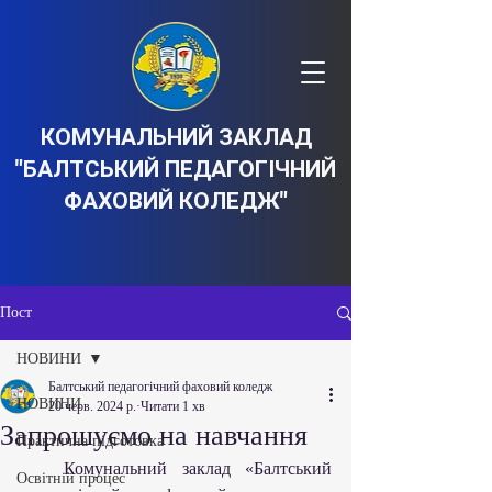
КОМУНАЛЬНИЙ ЗАКЛАД
"БАЛТСЬКИЙ ПЕДАГОГІЧНИЙ
ФАХОВИЙ КОЛЕДЖ"
Пост
НОВИНИ
Балтський педагогічний фаховий коледж
НОВИНИ
20 черв. 2024 р.
Читати 1 хв
Запрошуємо на навчання
Практична підготовка
   Комунальний заклад «Балтський 
Освітній процес