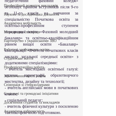
педагогічний фаховий коледж» 
Професійний розвиток викладачів
оголошує прийом вступників після 9-го 
та 11-го класів на навчання за 
Наукова та дослідницька діяльність
спеціальністю Початкова освіта за 
Академічна мобільність
освітньо-професійним ступенем 
передвищої освіти «Фаховий молодший 
Міжнародна співпраця
бакалавр» та освітньо-кваліфікаційним 
Партнерство з українськими ЗВО
рівнем вищої освіти «Бакалавр» 
Робота зі здобувачами освіти
кваліфікації «Вчитель початкових класів 
закладу загальної середньої освіти» з 
Студентське життя
додатковими спеціалізаціями:
Профорієнтаційна робота
- вчитель мистецької освітньої галузі: 
музики, хореографії, образотворчого 
Забезпечення якості освіти
мистецтва, дизайну та технології;
Співпраця зі стейкхолдерами
- вчитель англійської мови в початкових 
Соціальні та громадські ініціативи
класах;
- соціальний педагог;
Досягнення студентів та викладачів
- вчитель фізичної культури з посиленою 
Академічна доброчесність
тактико-фізичною підготовкою.