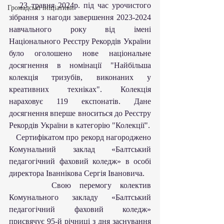
   23 травня 2024р. під час урочистого 
Громадські ініціативи
зібрання з нагоди завершення 2023-2024 
навчального року від імені 
Національного Реєстру Рекордів України 
було оголошено нове національне 
досягнення в номінації "Найбільша 
колекція тризубів, виконаних у 
креативних техніках". Колекція 
нараховує 119 експонатів. Дане 
досягнення вперше вноситься до Реєстру 
Рекордів України в категорію "Колекції".
   Сертифікатом про рекорд нагороджено 
Комунальний заклад «Балтський 
педагогічний фаховий коледж» в особі 
директора Іваннікова Сергія Івановича.
     Свою перемогу колектив 
Комунального закладу «Балтський 
педагогічний фаховий коледж» 
присвячує 95-й річниці з дня заснування 