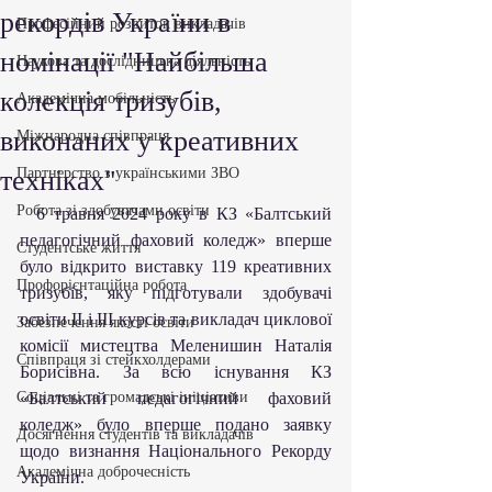
рекордів України в
Професійний розвиток викладачів
номінації "Найбільша
Наукова та дослідницька діяльність
колекція тризубів,
Академічна мобільність
виконаних у креативних
Міжнародна співпраця
техніках"
Партнерство з українськими ЗВО
Робота зі здобувачами освіти
  6 травня 2024 року в КЗ «Балтський 
педагогічний фаховий коледж» вперше 
Студентське життя
було відкрито виставку 119 креативних 
Профорієнтаційна робота
тризубів, яку підготували здобувачі 
освіти ІІ і ІІІ курсів та викладач циклової 
Забезпечення якості освіти
комісії мистецтва Меленишин Наталія 
Співпраця зі стейкхолдерами
Борисівна. За всю існування КЗ 
Соціальні та громадські ініціативи
«Балтський педагогічний фаховий 
коледж» було вперше подано заявку 
Досягнення студентів та викладачів
щодо визнання Національного Рекорду 
Академічна доброчесність
України.