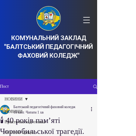
КОМУНАЛЬНИЙ ЗАКЛАД
"БАЛТСЬКИЙ ПЕДАГОГІЧНИЙ
ФАХОВИЙ КОЛЕДЖ"
Пост
НОВИНИ
Балтський педагогічний фаховий коледж
НОВИНИ
16 квіт.
Читати 1 хв
🕯️ 40 років пам’яті
Практична підготовка
Чорнобильської трагедії.
Освітній процес