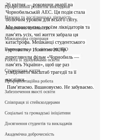
26 квітня — роковини аварії на 
Професійний розвиток викладачів
Чорнобильській АЕС. Ця подія стала 
Наукова та дослідницька діяльність
болючим уроком для всього світу.
Ми вшановуємо героїзм ліквідаторів та 
Академічна мобільність
пам’ять усіх, чиї життя забрала ця 
Міжнародна співпраця
катастрофа. Мешканці студентського 
Партнерство з українськими ЗВО
гуртожитку 15 квітня 2026р. 
переглянули фільм «Чорнобиль — 
Робота зі здобувачами освіти
пам’ять України», щоб ще раз 
Студентське життя
усвідомити масштаб трагедії та її 
наслідки.
Профорієнтаційна робота
 Пам’ятаємо. Вшановуємо. Не забуваємо.
Забезпечення якості освіти
Співпраця зі стейкхолдерами
Соціальні та громадські ініціативи
Досягнення студентів та викладачів
Академічна доброчесність