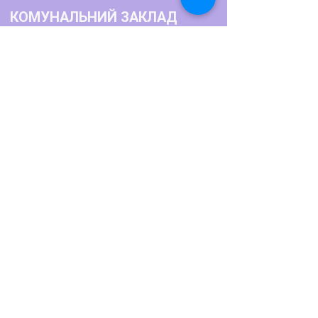
КОМУНАЛЬНИЙ ЗАКЛАД
"БАЛТСЬКИЙ ПЕДАГОГІЧНИЙ
ФАХОВИЙ КОЛЕДЖ"
Як нас знайти?
Телефон:
+380486622770
+380486623791