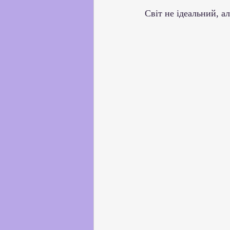
Партнерство з українськи
Світ не ідеальний, а
Профорієнтаційна робота
Соціальні та громадські іні
Академічна доброчесність