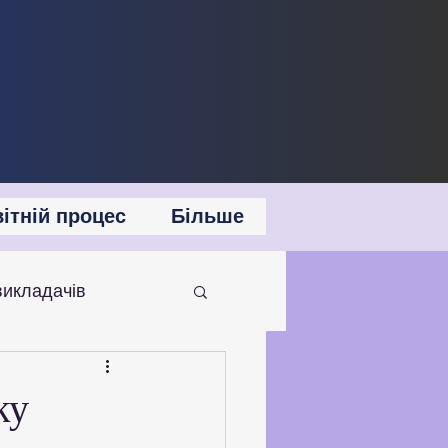
ітній процес
Більше
викладачів
 співпраця
ку