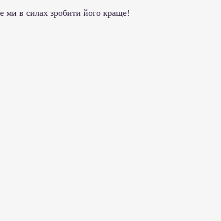
ми ЗВО
Робота зі здобувачами освіти
Студент
ле ми в силах зробити його краще!
Забезпечення якості освіти
Співпраця зі сте
ціативи
Досягнення студентів та викладачів
Громадські ініціативи