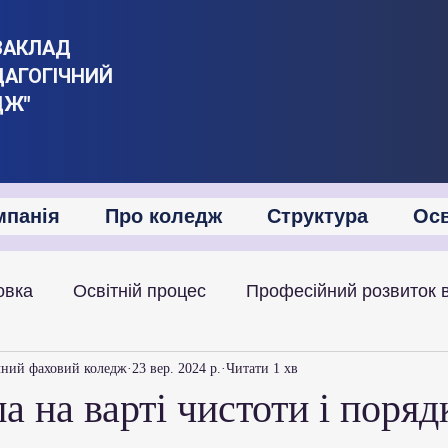
ЗАКЛАД
ДАГОГІЧНИЙ
ДЖ"
мпанія
Про коледж
Структура
Осв
овка
Освітній процес
Професійний розвиток 
іяльність
Академічна мобільність
Міжнародна
чний фаховий коледж
23 вер. 2024 р.
Читати 1 хв
па на варті чистоти і поряд