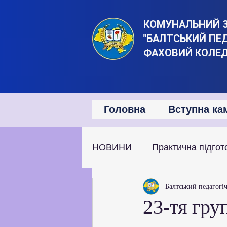
КОМУНАЛЬНИЙ 
"БАЛТСЬКИЙ ПЕ
ФАХОВИЙ КОЛЕ
Головна
Вступна ка
НОВИНИ
Практична підгот
Наукова та дослідницька д
Балтський педагогі
23-тя гру