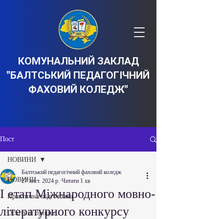
КОМУНАЛЬНИЙ ЗАКЛАД
"БАЛТСЬКИЙ ПЕДАГОГІЧНИЙ
ФАХОВИЙ КОЛЕДЖ"
Пост
НОВИНИ
Балтський педагогічний фаховий коледж
НОВИНИ
27 лист. 2024 р.
Читати 1 хв
І етап Міжнародного мовно-
Практична підготовка
літературного конкурсу
Освітній процес