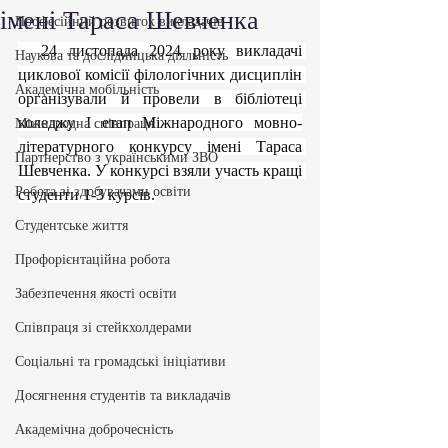
імені Тараса Шевченка
Професійний розвиток викладачів
  24 листопада 2024 року викладачі 
Наукова та дослідницька діяльність
циклової комісії філологічних дисциплін 
Академічна мобільність
організували й провели в бібліотеці 
коледжу І етап Міжнародного мовно-
Міжнародна співпраця
літературного конкурсу імені Тараса 
Партнерство з українськими ЗВО
Шевченка. У конкурсі взяли участь кращі 
Робота зі здобувачами освіти
студенти 1-3 курсів.
Студентське життя
Профорієнтаційна робота
Забезпечення якості освіти
Співпраця зі стейкхолдерами
Соціальні та громадські ініціативи
Досягнення студентів та викладачів
Академічна доброчесність