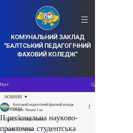
КОМУНАЛЬНИЙ ЗАКЛАД
"БАЛТСЬКИЙ ПЕДАГОГІЧНИЙ
ФАХОВИЙ КОЛЕДЖ"
Пост
НОВИНИ
Балтський педагогічний фаховий коледж
НОВИНИ
14 квіт.
Читати 1 хв
ІІ регіональна науково-
Практична підготовка
практична студентська
Освітній процес