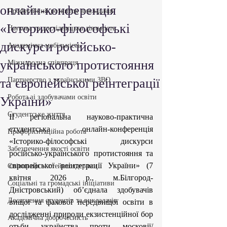
онлайн-конференція
Професійний розвиток викладачів
«Історико-філософські
Наукова та дослідницька діяльність
дискурси російсько-
Академічна мобільність
українського протистояння
Міжнародна співпраця
та європейської реінтеграції
Партнерство з українськими ЗВО
Робота зі здобувачами освіти
України»
Студентське життя
ІІ регіональна науково-практична 
студентська онлайн-конференція 
Профорієнтаційна робота
«Історико-філософські дискурси 
Забезпечення якості освіти
російсько-українського протистояння та 
європейської реінтеграції України» (7 
Співпраця зі стейкхолдерами
квітня 2026 р., м.Білгород-
Соціальні та громадські ініціативи
Дністровський) об’єднала здобувачів 
Досягнення студентів та викладачів
вищої та фахової передвищої освіти в 
дослідженні природи екзистенційної бор
Академічна доброчесність
отьби українства проти московії/