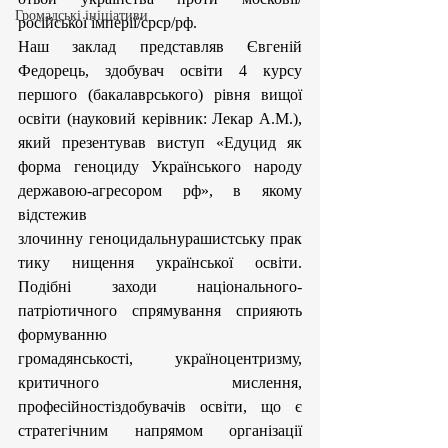
Громадські ініціативи
російської імперії/срср/рф. 
Наш заклад представляв Євгеній 
Федорець, здобувач освіти 4 курсу 
першого (бакалаврського) рівня вищої 
освіти (науковий керівник: Лекар А.М.), 
який презентував виступ «Едуцид як 
форма геноциду Українського народу 
державою-агресором рф», в якому 
відстежив 
злочинну геноцидальнурашистську прак
тику нищення української освіти. 
Подібні заходи національного-
патріотичного спрямування сприяють 
формуванню 
громадянськості, україноцентризму, 
критичного мислення, 
професійностіздобувачів освіти, що є 
стратегічним напрямом організації 