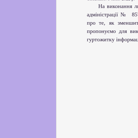
Партнерство з українськи
     На виконання листа Департаменту освіти і науки України Одеської обласної державної 
адміністрації №  85
про те, як зменшит
Профорієнтаційна робота
пропонуємо для вик
гуртожитку інформац
Соціальні та громадські іні
Академічна доброчесність