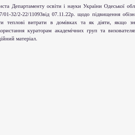
ми ЗВО
Робота зі здобувачами освіти
Студент
7/01-32/2-22/11093від 07.11.22р. щодо підвищення обізн
и теплові витрати в домівках та як діяти, якщо зни
Забезпечення якості освіти
Співпраця зі сте
ористання кураторам академічних груп та вихователям
ійний матеріал.
ціативи
Досягнення студентів та викладачів
Громадські ініціативи