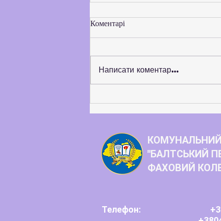
Коментарі
Написати коментар...
Балтський педагогічний
фаховий коледж розширює
коло стратегічних партнерів
КОМУНАЛЬНИЙ
"БАЛТСЬКИЙ П
ФАХОВИЙ КОЛ
Телефон:
+3
+380