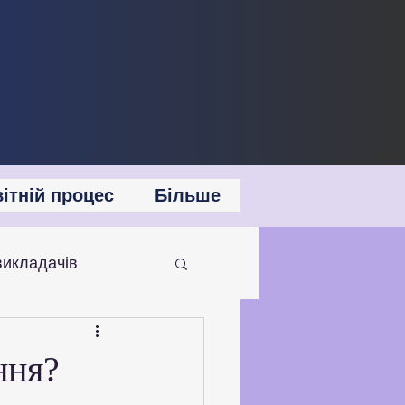
ітній процес
Більше
викладачів
 співпраця
ння?