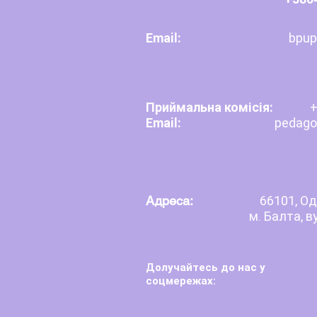
Email:
bpup
Приймальна комісія:
+
Email:
pedagogb
Адреса:
66101, Од
м. Балта, в
Долучайтесь до нас у
соцмережах: