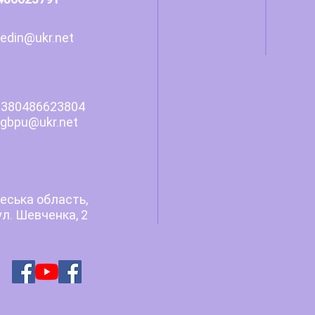
edin@ukr.net
380486623804
pu
@
ukr.net
еська область,
ул. Шевченка, 2