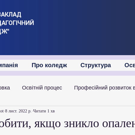
ЗАКЛАД
ДАГОГІЧНИЙ
ДЖ"
мпанія
Про коледж
Структура
Осв
овка
Освітній процес
Професійний розвиток 
іяльність
Академічна мобільність
Міжнародна
kot
8 лист. 2022 р.
Читати 1 хв
обити, якщо зникло опале