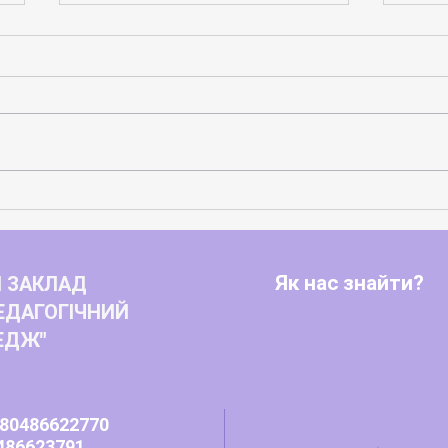
Вічн
Нові можливості для розвитку
студентського самоврядування
та захисту прав молоді
Як нас знайти?
 ЗАКЛАД
ЕДАГОГІЧНИЙ
ЕДЖ"
80486622770
486623791