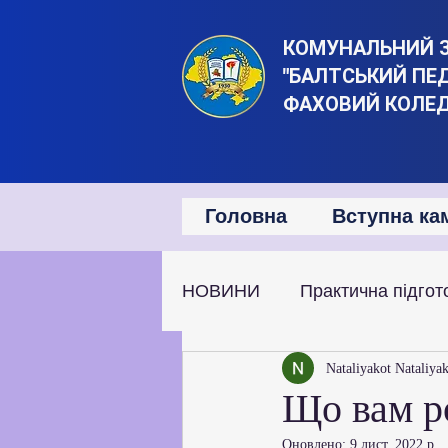
КОМУНАЛЬНИЙ 
"БАЛТСЬКИЙ ПЕ
ФАХОВИЙ КОЛЕ
Головна
Вступна ка
НОВИНИ
Практична підгот
Наукова та дослідницька д
Nataliyakot Nataliya
Що вам р
Оновлено:
9 лист. 2022 р.