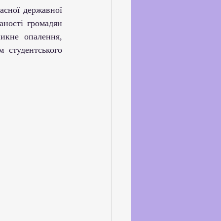
ське життя
аності громадян 
кне опалення, 
йкхолдерами
 студентського 