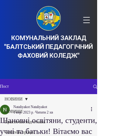
КОМУНАЛЬНИЙ ЗАКЛАД
"БАЛТСЬКИЙ ПЕДАГОГІЧНИЙ
ФАХОВИЙ КОЛЕДЖ"
Пост
НОВИНИ
Nataliyakot Nataliyakot
НОВИНИ
1 вер. 2023 р.
Читати 2 хв
Шановні освітяни, студенти,
Практична підготовка
учні та батьки! Вітаємо вас
Освітній процес