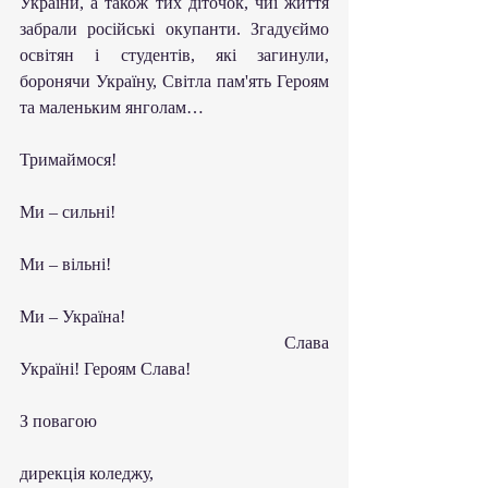
України, а також тих діточок, чиї життя 
забрали російські окупанти. Згадуєймо 
освітян і студентів, які загинули, 
боронячи Україну, Світла пам'ять Героям 
та маленьким янголам…
Тримаймося!
Ми – сильні!
Ми – вільні! 
Ми – Україна!
                                                        Слава 
Україні! Героям Слава!
З повагою
дирекція коледжу,