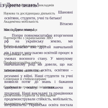
із Днем знань!
Професійний розвиток викладачів
                                         Шановні 
Наукова та дослідницька діяльність
освітяни, студенти, учні та батьки!
Академічна мобільність
                                                         Вітаємо 
вас із Днем знань!
Міжнародна співпраця
     Попри повномасштабне вторгнення 
Партнерство з українськими ЗВО
рф на українську землю, ми 
Робота зі здобувачами освіти
розпочинаємо вже другий навчальний 
рік і вдруге запускаємо освітній процес в 
Студентське життя
умовах воєнного стану. У минулому 
Профорієнтаційна робота
навчальному році ми довели, що нас 
неможливо злякати: освіта, освітяни – 
Забезпечення якості освіти
незламні у війні. Наші студенти та учні 
Співпраця зі стейкхолдерами
виявили потяг до знань і бажання 
Соціальні та громадські ініціативи
здобувати освіту, незважаючи на 
труднощі. Наші викладачі та працівники 
Досягнення студентів та викладачів
продемонстрували стійкість, мобільність, 
Академічна доброчесність
витривалість. Українська освіта постала 