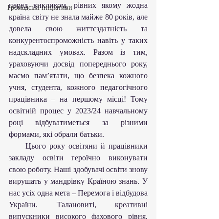
перед викликом, рівних якому жодна 
Громадські ініціативи
країна світу не знала майже 80 років, але 
довела свою життєздатність та 
конкурентоспроможність навіть у таких 
надскладних умовах. Разом із тим, 
ураховуючи досвід попереднього року, 
маємо пам’ятати, що безпека кожного 
учня, студента, кожного педагогічного 
працівника – на першому місці! Тому 
освітній процес у 2023/24 навчальному 
році відбуватиметься за різними 
формами, які обрали батьки. 
     Цього року освітяни й працівники  
закладу освіти героїчно виконувати 
свою роботу. Наші здобувачі освіти знову 
вирушать у мандрівку Країною знань. У 
нас усіх одна мета – Перемога і відбудова 
України. Талановиті, креативні 
випускники високого фахового рівня, 