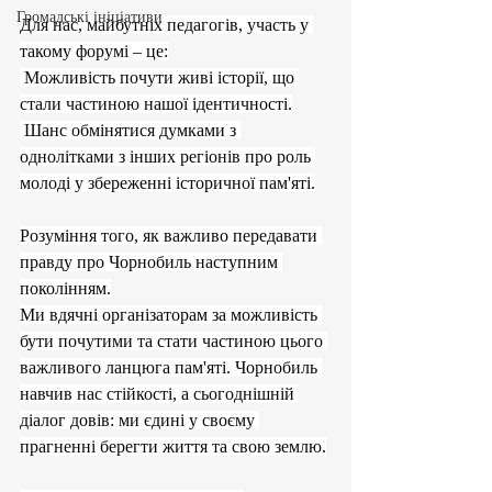
Громадські ініціативи
Для нас, майбутніх педагогів, участь у 
такому форумі – це:
 Можливість почути живі історії, що 
стали частиною нашої ідентичності.
 Шанс обмінятися думками з 
однолітками з інших регіонів про роль 
молоді у збереженні історичної пам'яті.
Розуміння того, як важливо передавати 
правду про Чорнобиль наступним 
поколінням.
Ми вдячні організаторам за можливість 
бути почутими та стати частиною цього 
важливого ланцюга пам'яті. Чорнобиль 
навчив нас стійкості, а сьогоднішній 
діалог довів: ми єдині у своєму 
прагненні берегти життя та свою землю.