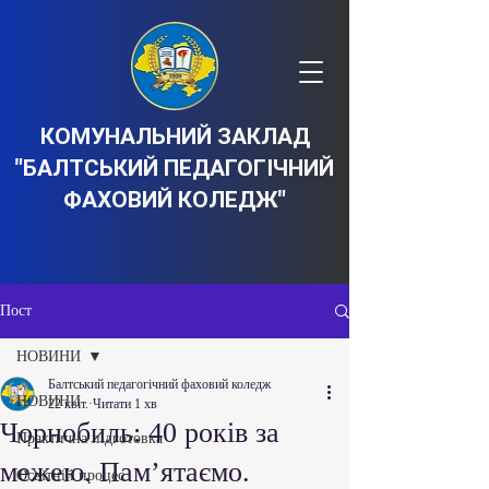
КОМУНАЛЬНИЙ ЗАКЛАД
"БАЛТСЬКИЙ ПЕДАГОГІЧНИЙ
ФАХОВИЙ КОЛЕДЖ"
Пост
НОВИНИ
Балтський педагогічний фаховий коледж
НОВИНИ
22 квіт.
Читати 1 хв
Чорнобиль: 40 років за
Практична підготовка
межею. Пам’ятаємо.
Освітній процес