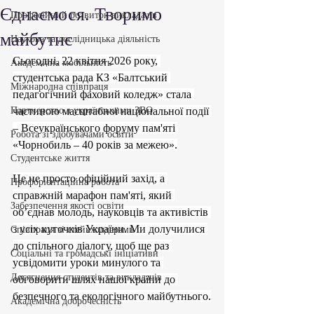
Єднаємося. Творимо
Професійний розвиток викладачів
майбутнє
Наукова та дослідницька діяльність
Сьогодні, 22 квітня 2026 року, 
Академічна мобільність
студентська рада КЗ «Балтський 
Міжнародна співпраця
педагогічний фаховий коледж» стала 
Партнерство з українськими ЗВО
частиною масштабної національної події 
– Всеукраїнського форуму пам'яті 
Робота зі здобувачами освіти
«Чорнобиль – 40 років за межею».
Студентське життя
Це не просто офіційний захід, а 
Профорієнтаційна робота
справжній марафон пам'яті, який 
Забезпечення якості освіти
об’єднав молодь, науковців та активістів 
з усіх куточків України. Ми долучилися 
Співпраця зі стейкхолдерами
до спільного діалогу, щоб ще раз 
Соціальні та громадські ініціативи
усвідомити уроки минулого та 
Досягнення студентів та викладачів
обговорити шлях нашої країни до 
безпечного та екологічного майбутнього.
Академічна доброчесність