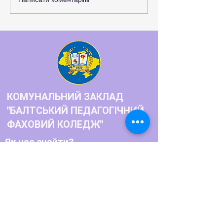
Нові можливості для
розвитку студентського
самоврядування та захисту
прав молоді
КОМУНАЛЬНИЙ ЗАКЛАД
"БАЛТСЬКИЙ ПЕДАГОГІЧНИЙ
ФАХОВИЙ КОЛЕДЖ"
Як нас знайти?