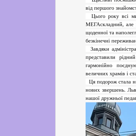
Партнерство з українськи
від першого знайомст
  Цього року всі ми — викладачі, працівники та студенти бакалаврату — мали перший 
МЕГАскладний, але в
Профорієнтаційна робота
щоденної та наполегл
безкінечні переживанн
  Завдяки адміністрації коледжу здобувачі освіти першого (бакалаврського) рівня, які гідно 
Соціальні та громадські іні
представили рідний
гармонійно поєднуют
Академічна доброчесність
величних храмів і ст
  Ця подорож стала не лише приємною винагородою за докладені зусилля, а й натхненням для 
нових звершень. Льві
нашої дружньої педаг