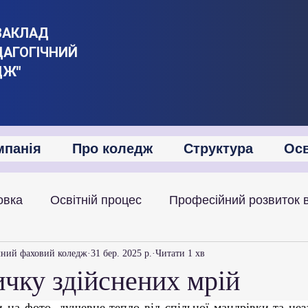
ЗАКЛАД
ДАГОГІЧНИЙ
ДЖ"
мпанія
Про коледж
Структура
Осв
овка
Освітній процес
Професійний розвиток 
іяльність
Академічна мобільність
Міжнародна
чний фаховий коледж
31 бер. 2025 р.
Читати 1 хв
чку здійснених мрій