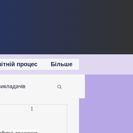
ітній процес
Більше
викладачів
 співпраця