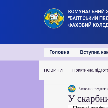
КОМУНАЛЬНИЙ 
"БАЛТСЬКИЙ ПЕ
ФАХОВИЙ КОЛЕ
Головна
Вступна ка
НОВИНИ
Практична підгот
Наукова та дослідницька д
Балтський педагогі
У скарбни
   Щасливі посмішки на фото, душевне тепло від спільної мандрівки та незабутні враження 