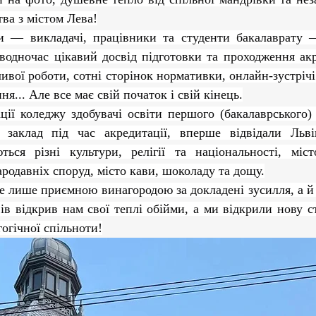
ми ЗВО
Робота зі здобувачами освіти
Студент
ва з містом Лева!
одночас цікавий досвід підготовки та проходження акре
Забезпечення якості освіти
Співпраця зі сте
ивої роботи, сотні сторінок нормативки, онлайн-зустрічі 
я... Але все має свій початок і свій кінець.
ціативи
Досягнення студентів та викладачів
 заклад під час акредитації, вперше відвідали Льві
ься різні культури, релігії та національності, місто
Громадські ініціативи
ародавніх споруд, місто кави, шоколаду та дощу.
в відкрив нам свої теплі обійми, а ми відкрили нову сто
огічної спільноти!