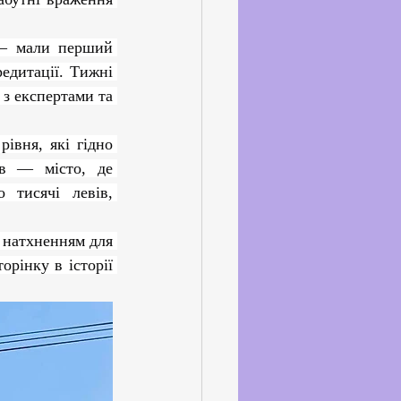
ське життя
дитації. Тижні 
йкхолдерами
з експертами та 
в — місто, де 
 тисячі левів, 
рінку в історії 