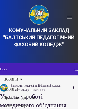
КОМУНАЛЬНИЙ ЗАКЛАД
"БАЛТСЬКИЙ ПЕДАГОГІЧНИЙ
ФАХОВИЙ КОЛЕДЖ"
Пост
НОВИНИ
Балтський педагогічний фаховий коледж
НОВИНИ
25 лист. 2024 р.
Читати 1 хв
Участь у роботі
Практична підготовка
методичного об’єднання
Освітній процес