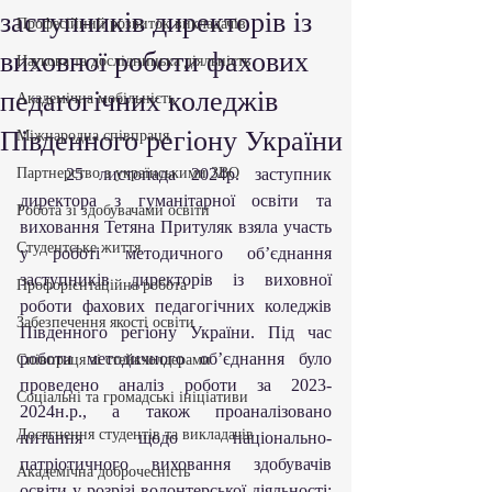
заступників директорів із
Професійний розвиток викладачів
виховної роботи фахових
Наукова та дослідницька діяльність
педагогічних коледжів
Академічна мобільність
Південного регіону України
Міжнародна співпраця
Партнерство з українськими ЗВО
   25 листопада 2024р. заступник 
директора з гуманітарної освіти та 
Робота зі здобувачами освіти
виховання Тетяна Притуляк взяла участь 
Студентське життя
у роботі методичного об’єднання 
заступників директорів із виховної 
Профорієнтаційна робота
роботи фахових педагогічних коледжів 
Забезпечення якості освіти
Південного регіону України. Під час 
роботи методичного об’єднання було 
Співпраця зі стейкхолдерами
проведено аналіз роботи за 2023-
Соціальні та громадські ініціативи
2024н.р., а також проаналізовано 
Досягнення студентів та викладачів
питання щодо національно-
патріотичного виховання здобувачів 
Академічна доброчесність
освіти у розрізі волонтерської діяльності; 