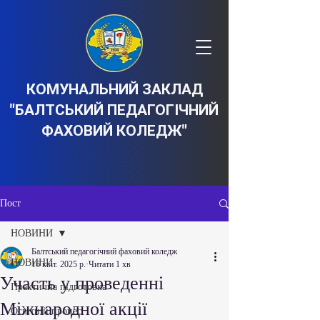
КОМУНАЛЬНИЙ ЗАКЛАД
"БАЛТСЬКИЙ ПЕДАГОГІЧНИЙ
ФАХОВИЙ КОЛЕДЖ"
Пост
НОВИНИ
Балтський педагогічний фаховий коледж
НОВИНИ
16 квіт. 2025 р.
Читати 1 хв
Участь у проведенні
Практична підготовка
Міжнародної акції
Освітній процес