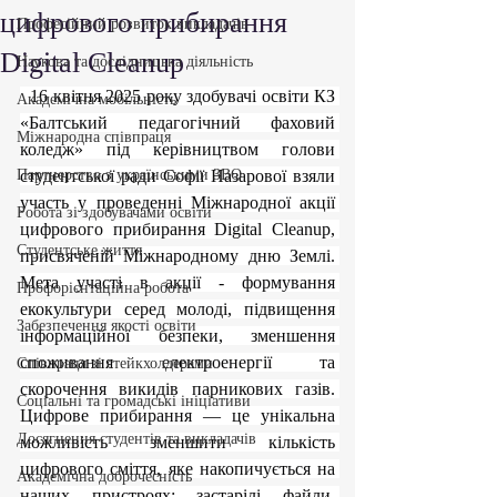
цифрового прибирання
Професійний розвиток викладачів
Digital Cleanup
Наукова та дослідницька діяльність
  16 квітня 2025 року здобувачі освіти КЗ 
Академічна мобільність
«Балтський педагогічний фаховий 
Міжнародна співпраця
коледж» під керівництвом голови 
Партнерство з українськими ЗВО
студентської ради Софії Назарової взяли 
участь у проведенні Міжнародної акції 
Робота зі здобувачами освіти
цифрового прибирання Digital Cleanup, 
Студентське життя
присвяченій Міжнародному дню Землі. 
Мета участі в акції - формування 
Профорієнтаційна робота
екокультури серед молоді, підвищення 
Забезпечення якості освіти
інформаційної безпеки, зменшення 
споживання електроенергії та 
Співпраця зі стейкхолдерами
скорочення викидів парникових газів. 
Соціальні та громадські ініціативи
Цифрове прибирання — це унікальна 
Досягнення студентів та викладачів
можливість зменшити кількість 
цифрового сміття, яке накопичується на 
Академічна доброчесність
наших пристроях: застарілі файли, 