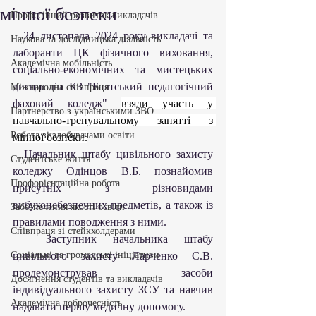
мінної безпеки
Професійний розвиток викладачів
  24 листопада 2024 року викладачі та 
Наукова та дослідницька діяльність
лаборанти ЦК фізичного виховання, 
Академічна мобільність
соціально-економічних та мистецьких 
дисциплін КЗ "Балтський педагогічний 
Міжнародна співпраця
фаховий коледж" 
взяли участь у 
Партнерство з українськими ЗВО
навчально-тренувальному занятті з 
Робота зі здобувачами освіти
мінної безпеки.
  Начальник штабу цивільного захисту 
Студентське життя
коледжу Одінцов В.Б. познайомив 
Профорієнтаційна робота
присутніх з різновидами 
вибухонебезпечних предметів, а також із 
Забезпечення якості освіти
правилами поводження з ними.
Співпраця зі стейкхолдерами
  Заступник начальника штабу 
Соціальні та громадські ініціативи
цивільного захисту Ларченко С.В. 
продемонстрував засоби 
Досягнення студентів та викладачів
індивідуального захисту ЗСУ та навчив 
Академічна доброчесність
надавати першу медичну допомогу.