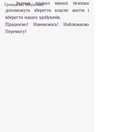
  Знання правил мінної безпеки 
Громадські ініціативи
допоможуть зберегти власне життя і 
вберегти наших здобувачів.
Працюємо! Навчаємось! Наближаємо 
Перемогу!