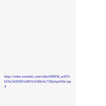
https://video.wixstatic.com/video/b9693d_ac637c
b53ec54345921a9931cb30dc4c/720p/mp4/file.mp
4