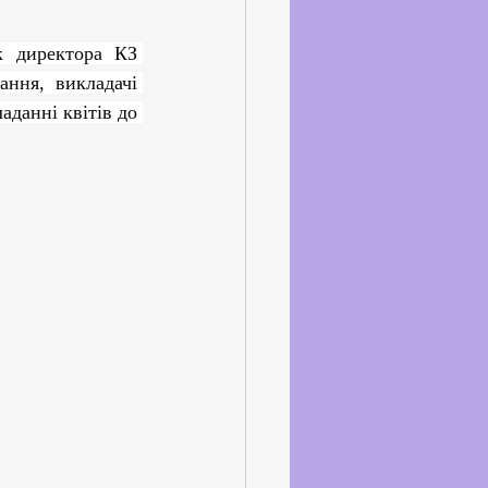
ське життя
ння, викладачі 
йкхолдерами
аданні квітів до 