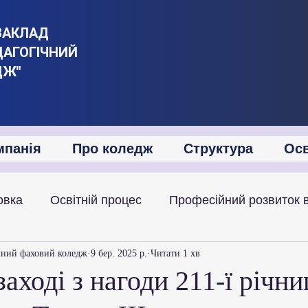
ЗАКЛАД
ДАГОГІЧНИЙ
ДЖ"
мпанія
Про коледж
Структура
Осв
овка
Освітній процес
Професійний розвиток 
іяльність
Академічна мобільність
Міжнародна
чний фаховий коледж
9 бер. 2025 р.
Читати 1 хв
заході з нагоди 211-ї річни