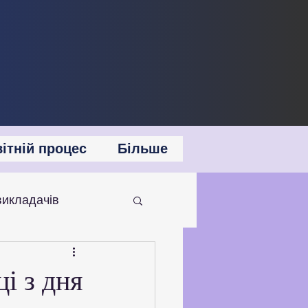
ітній процес
Більше
викладачів
 співпраця
ці з дня