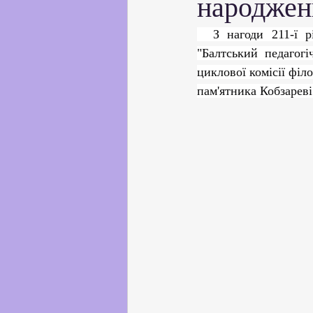
народжен
Партнерство з українськи
  З нагоди 211-ї річниці з дня народження Тараса Шевченка заступник директора КЗ 
"Балтський педагогі
Профорієнтаційна робота
циклової комісії філо
пам'ятника Кобзареві
Соціальні та громадські іні
Академічна доброчесність