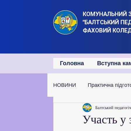
КОМУНАЛЬНИЙ 
"БАЛТСЬКИЙ ПЕ
ФАХОВИЙ КОЛЕ
Головна
Вступна ка
НОВИНИ
Практична підгот
Наукова та дослідницька д
Балтський педагогі
Участь у 