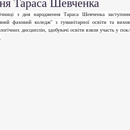
ня Тараса Шевченка
ми ЗВО
Робота зі здобувачами освіти
Студент
чний фаховий коледж" з гуманітарної освіти та вихова
Забезпечення якості освіти
Співпраця зі сте
логічних дисциплін, здобувачі освіти взяли участь у покл
.
ціативи
Досягнення студентів та викладачів
Громадські ініціативи