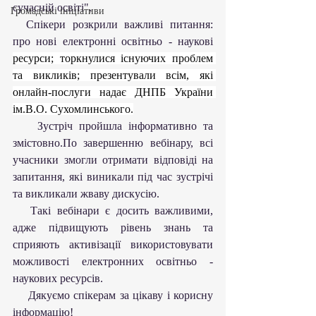
сучасній освіті".
Громадські ініціативи
  Спікери розкрили важливі питання: 
про нові електронні освітньо - наукові 
ресурси; торкнулися існуючих проблем 
та викликів; презентували всім, які 
онлайн-послуги надає ДНПБ України 
ім.В.О. Сухомлинського.
    Зустріч пройшла інформативно та 
змістовно.По завершенню вебінару, всі 
учасники змогли отримати відповіді на 
запитання, які виникали під час зустрічі 
та викликали жваву дискусію.
   Такі вебінари є досить важливими, 
адже підвищують рівень знань та 
сприяють активізації використовувати 
можливості електронних освітньо - 
наукових ресурсів.
    Дякуємо спікерам за цікаву і корисну 
інформацію!