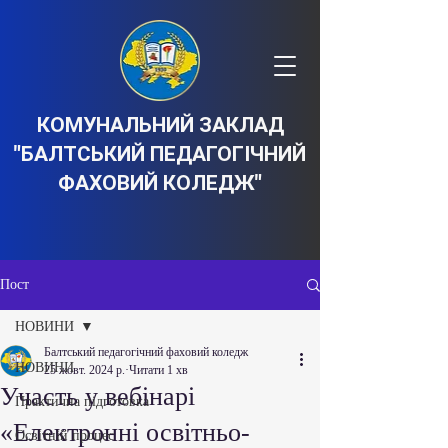
КОМУНАЛЬНИЙ ЗАКЛАД
"БАЛТСЬКИЙ ПЕДАГОГІЧНИЙ
ФАХОВИЙ КОЛЕДЖ"
Пост
НОВИНИ
Балтський педагогічний фаховий коледж
НОВИНИ
25 жовт. 2024 р.
Читати 1 хв
Участь у вебінарі
Практична підготовка
«Електронні освітньо-
Освітній процес