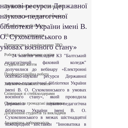
наукові ресурси Державної
Професійний розвиток викладачів
науково-педагогічної
Наукова та дослідницька діяльність
бібліотеки України імені В.
Академічна мобільність
О. Сухомлинського в
Міжнародна співпраця
умовах воєнного стану»
Партнерство з українськими ЗВО
Робота зі здобувачами освіти
   24 жовтня викладачі КЗ "Балтський 
педагогічний фаховий коледж" 
Студентське життя
долучилися до вебінару «Електронні 
Профорієнтаційна робота
освітньо-наукові ресурси Державної 
науково-педагогічної бібліотеки України 
Забезпечення якості освіти
імені В. О. Сухомлинського в умовах 
Співпраця зі стейкхолдерами
воєнного стану», який проводила 
Соціальні та громадські ініціативи
Державна науково-педагогічна 
бібліотека України імені В. О. 
Досягнення студентів та викладачів
Сухомлинського в межах шістнадцятої 
Академічна доброчесність
міжнародної виставки "Інноватика в 