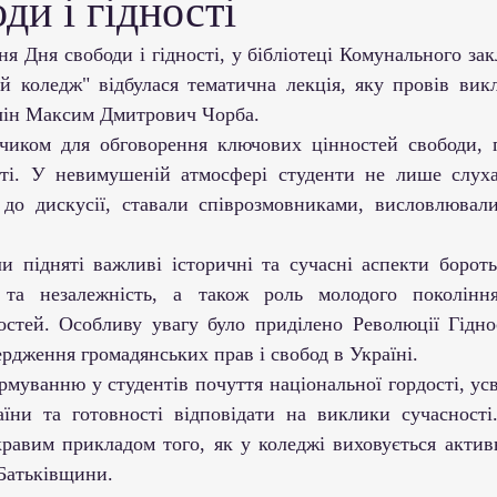
ди і гідності
ми ЗВО
Робота зі здобувачами освіти
Студент
й коледж" відбулася тематична лекція, яку провів викл
Забезпечення якості освіти
Співпраця зі сте
лін Максим Дмитрович Чорба.
сті. У невимушеній атмосфері студенти не лише слуха
ціативи
Досягнення студентів та викладачів
Громадські ініціативи
 та незалежність, а також роль молодого покоління
стей. Особливу увагу було приділено Революції Гіднос
рдження громадянських прав і свобод в Україні.
аїни та готовності відповідати на виклики сучасності
кравим прикладом того, як у коледжі виховується активн
 Батьківщини.