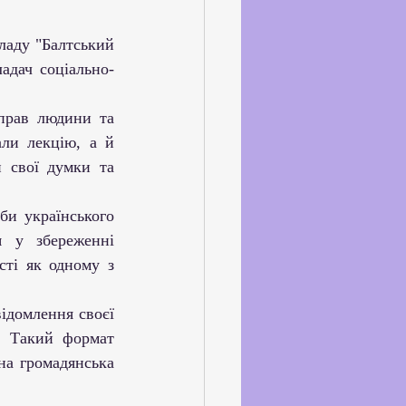
ське життя
адач соціально-
йкхолдерами
ли лекцію, а й 
активно долучалися до дискусії, ставали співрозмовниками, висловлювали свої думки та 
 у збереженні 
ті як одному з 
. Такий формат 
а громадянська 