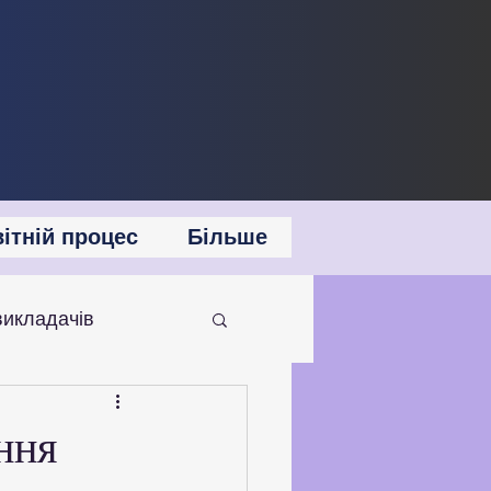
ітній процес
Більше
викладачів
 співпраця
ння