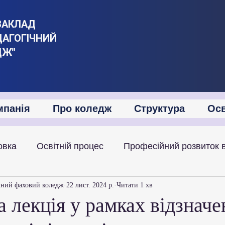
ЗАКЛАД
ДАГОГІЧНИЙ
ДЖ"
мпанія
Про коледж
Структура
Осв
овка
Освітній процес
Професійний розвиток 
іяльність
Академічна мобільність
Міжнародна
чний фаховий коледж
22 лист. 2024 р.
Читати 1 хв
 лекція у рамках відзначе