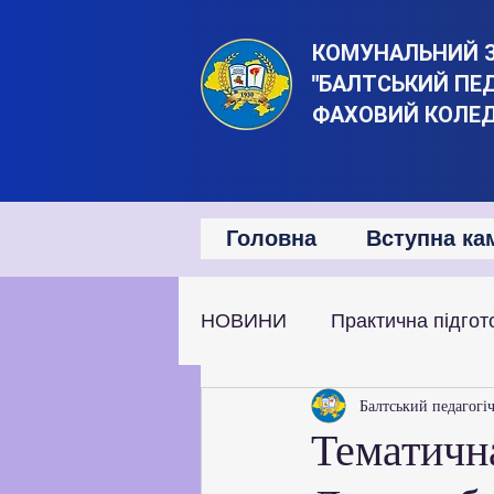
КОМУНАЛЬНИЙ 
"БАЛТСЬКИЙ ПЕ
ФАХОВИЙ КОЛЕ
Головна
Вступна ка
НОВИНИ
Практична підгот
Наукова та дослідницька д
Балтський педагогі
Тематична