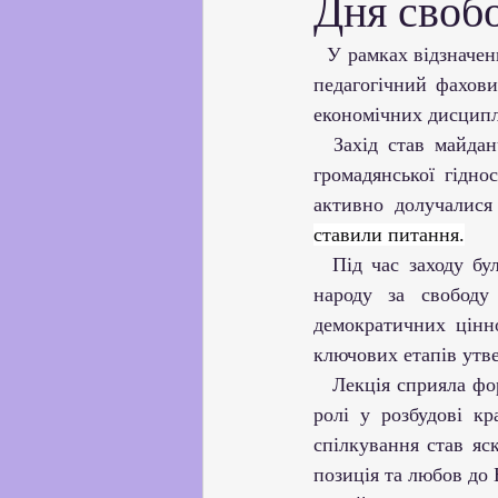
Дня свобо
Партнерство з українськи
  У рамках відзначення Дня свободи і гідності, у бібліотеці Комунального закладу "Балтський 
педагогічний фахови
Профорієнтаційна робота
економічних дисцип
  Захід став майданчиком для обговорення ключових цінностей свободи, прав людини та 
громадянської гідно
Соціальні та громадські іні
ставили питання.
  Під час заходу були підняті важливі історичні та сучасні аспекти боротьби українського 
Академічна доброчесність
народу за свободу
демократичних цінно
ключових етапів утве
   Лекція сприяла формуванню у студентів почуття національної гордості, усвідомлення своєї 
ролі у розбудові кр
спілкування став яс
позиція та любов до