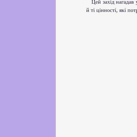
   Цей захід нагадав усім присутнім, що свобода і гідність – це не лише історичні надбання, а 
й ті цінності, які п