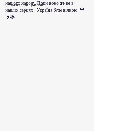
нашого народу. Поки воно живе в 
Громадські ініціативи
наших серцях - Україна буде вічною. 💙
💛📚