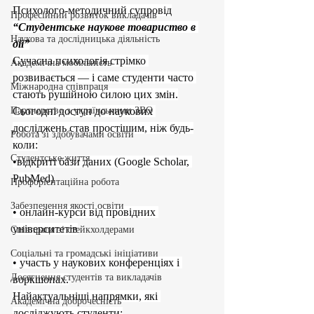
Психолого-методичний супровід
Професійний розвиток викладачів
“Студентське наукове товариство в 
Наукова та дослідницька діяльність
дії”
Сучасна психологія стрімко 
Академічна мобільність
розвивається — і саме студенти часто 
Міжнародна співпраця
стають рушійною силою цих змін.
Партнерство з українськими ЗВО
Сьогодні доступ до наукових 
досліджень став простішим, ніж будь-
Робота зі здобувачами освіти
коли:
Студентське життя
•відкриті бази даних (Google Scholar, 
PubMed)
Профорієнтаційна робота
Забезпечення якості освіти
• онлайн-курси від провідних 
університетів
Співпраця зі стейкхолдерами
Соціальні та громадські ініціативи
• участь у наукових конференціях і 
Досягнення студентів та викладачів
воркшопах.
Найактуальніші напрямки, які 
Академічна доброчесність
досліджують студенти: