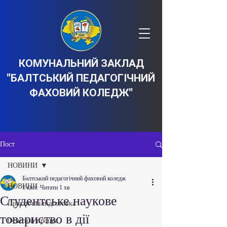
КОМУНАЛЬНИЙ ЗАКЛАД
"БАЛТСЬКИЙ ПЕДАГОГІЧНИЙ
ФАХОВИЙ КОЛЕДЖ"
Пост
НОВИНИ
Балтський педагогічний фаховий коледж
НОВИНИ
1 квіт.
Читати 1 хв
Студентське наукове
Практична підготовка
товариство в дії
Освітній процес