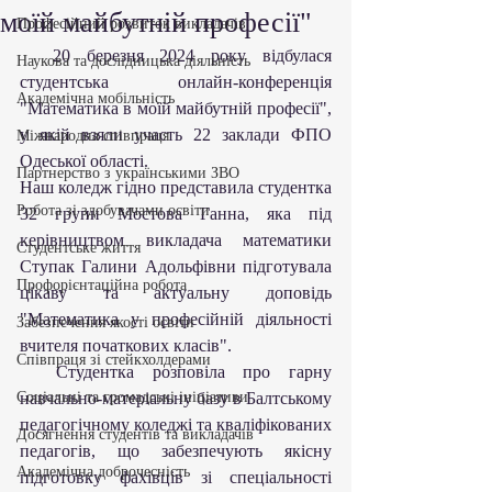
моїй майбутній професії"
Професійний розвиток викладачів
  20 березня 2024 року відбулася 
Наукова та дослідницька діяльність
студентська онлайн-конференція 
Академічна мобільність
"Математика в моїй майбутній професії", 
у якій взяли участь 22 заклади ФПО 
Міжнародна співпраця
Одеської області.
Партнерство з українськими ЗВО
Наш коледж гідно представила студентка 
Робота зі здобувачами освіти
32 групи Мостова Ганна, яка під 
керівництвом викладача математики 
Студентське життя
Ступак Галини Адольфівни підготувала 
Профорієнтаційна робота
цікаву та актуальну доповідь 
"Математика у професійній діяльності 
Забезпечення якості освіти
вчителя початкових класів".
Співпраця зі стейкхолдерами
  Студентка розповіла про гарну 
Соціальні та громадські ініціативи
навчально-матеріальну базу в Балтському 
педагогічному коледжі та кваліфікованих 
Досягнення студентів та викладачів
педагогів, що забезпечують якісну 
Академічна доброчесність
підготовку фахівців зі спеціальності 