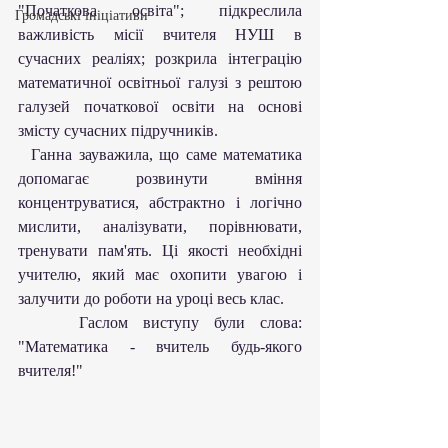
"Початкова освіта"; підкреслила 
Громадські ініціативи
важливість місії вчителя НУШ в 
сучасних реаліях; розкрила інтеграцію 
математичної освітньої галузі з рештою 
галузей початкової освіти на основі 
змісту сучасних підручників.
  Ганна зауважила, що саме математика 
допомагає розвинути вміння 
концентруватися, абстрактно і логічно 
мислити, аналізувати, порівнювати, 
тренувати пам'ять. Ці якості необхідні 
учителю, який має охопити увагою і 
залучити до роботи на уроці весь клас.
    Гаслом виступу були слова: 
"Математика - вчитель будь-якого 
вчителя!"