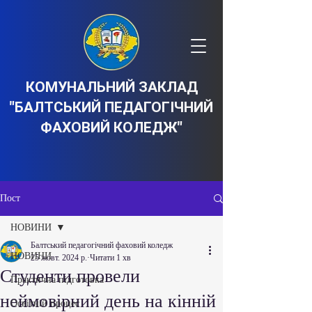
КОМУНАЛЬНИЙ ЗАКЛАД
"БАЛТСЬКИЙ ПЕДАГОГІЧНИЙ
ФАХОВИЙ КОЛЕДЖ"
Пост
НОВИНИ
Балтський педагогічний фаховий коледж
НОВИНИ
25 жовт. 2024 р.
Читати 1 хв
Студенти провели
Практична підготовка
неймовірний день на кінній
Освітній процес