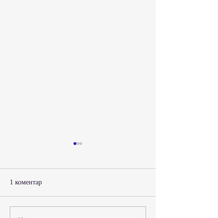
1 коментар
Вічна Пам’ять Г