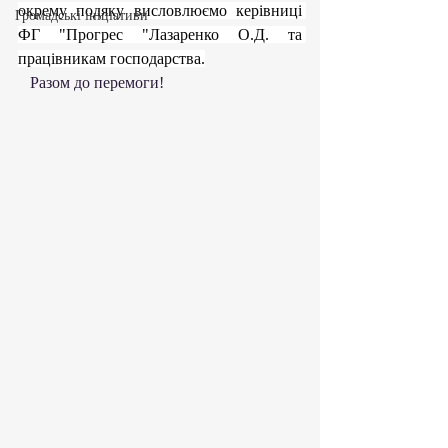
окрему подяку висловлюємо керівниці 
Громадські ініціативи
ФГ "Прогрес "Лазаренко О.Д. та 
працівникам господарства.
   Разом до перемоги!