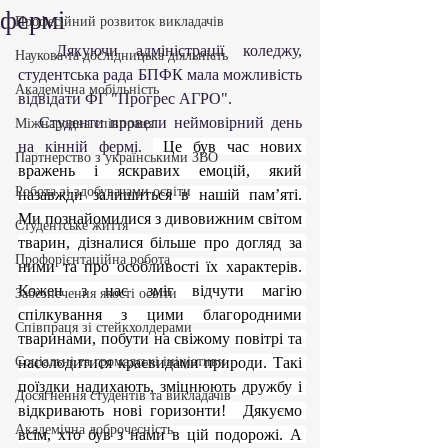
фермі
Професійний розвиток викладачів
  Дякуючи адміністрації коледжу, 
Наукова та дослідницька діяльність
студентська рада БПФК мала можливість 
Академічна мобільність
відвідати ФГ "Прогрес АГРО".
   Студенти провели неймовірний день 
Міжнародна співпраця
на кінній фермі. 
 Це був час нових 
Партнерство з українськими ЗВО
вражень і яскравих емоцій, який 
Робота зі здобувачами освіти
назавжди залишиться в нашій пам’яті. 
Ми познайомилися з дивовижним світом 
Студентське життя
тварин, дізналися більше про догляд за 
Профорієнтаційна робота
ними та про особливості їх характерів. 
Кожен з нас зміг відчути магію 
Забезпечення якості освіти
спілкування з цими благородними 
Співпраця зі стейкхолдерами
тваринами, побути на свіжому повітрі та 
Соціальні та громадські ініціативи
насолодитися краєвидами природи. Такі 
поїздки надихають, зміцнюють дружбу і 
Досягнення студентів та викладачів
відкривають нові горизонти!  Дякуємо 
Академічна доброчесність
всім, хто був з нами в цій подорожі. А 