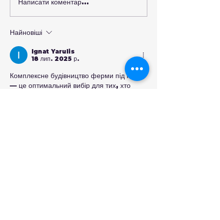
Написати коментар...
Нові можливості для
розвитку студентського
самоврядування та захисту
Найновіші
прав молоді
Ignat Yarulis
18 лип. 2025 р.
Комплексне будівництво ферми під ключ 
— це оптимальний вибір для тих, хто 
прагне отримати готове до роботи 
господарство без зайвих клопотів. В 
процесі враховуються всі деталі: від 
проєктування приміщень до монтажу 
систем утримання тварин. Більше 
інформації про сучасний підхід до 
автоматизації фермерства та 
будуємо 
ферми
 , де зібрані приклади готових 
рішень та технічні можливості таких 
проектів.
Вподобати
Відповісти