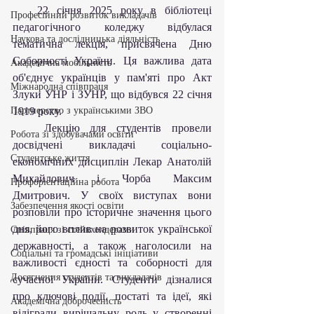
   22 січня 2025 року в бібліотеці 
Професійний розвиток викладачів
педагогічного коледжу відбулася 
Наукова та дослідницька діяльність
тематична лекція, присвячена Дню 
Соборності України. Ця важлива дата 
Академічна мобільність
об'єднує українців у пам'яті про Акт 
Міжнародна співпраця
Злуки УНР і ЗУНР, що відбувся 22 січня 
Партнерство з українськими ЗВО
1919 року.
   Лекцію для студентів провели 
Робота зі здобувачами освіти
досвідчені викладачі соціально-
Студентське життя
економічних дисциплін Лекар Анатолій 
Михайлович і Чорба Максим 
Профорієнтаційна робота
Дмитрович. У своїх виступах вони 
Забезпечення якості освіти
розповіли про історичне значення цього 
дня, його вплив на розвиток української 
Співпраця зі стейкхолдерами
державності, а також наголосили на 
Соціальні та громадські ініціативи
важливості єдності та соборності для 
Досягнення студентів та викладачів
сучасної України. Студенти дізналися 
про ключові події, постаті та ідеї, які 
Академічна доброчесність
відіграли вирішальну роль у створенні 