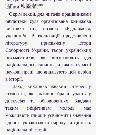
Громадські ініціативи
єдиної України.
   Окрім лекції, для читачів працівниками 
бібліотеки була організована книжкова 
виставка під назвою «Єднаймося, 
українці!». В експозиції представлено 
літературу, присвячену історії 
Соборності України, твори українських 
письменників, які висвітлюють ідеї 
національного єднання, а також сучасні 
наукові праці, що аналізують цей період 
в історії.
  Захід викликав жвавий інтерес у 
студентів, які активно брали участь у 
дискусіях та обговореннях. Завдяки 
таким ініціативам молодь має 
можливість глибше усвідомити значення 
єдності українського народу та цінність 
національної історії.