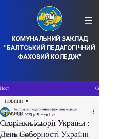
КОМУНАЛЬНИЙ ЗАКЛАД
"БАЛТСЬКИЙ ПЕДАГОГІЧНИЙ
ФАХОВИЙ КОЛЕДЖ"
Пост
НОВИНИ
Балтський педагогічний фаховий коледж
НОВИНИ
22 січ. 2025 р.
Читати 1 хв
Сторінки історії України :
Практична підготовка
День Соборності України
Освітній процес