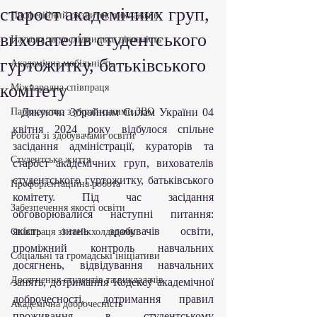
старост академічних груп,
Професійний розвиток викладачів
вихователів студентського
Наукова та дослідницька діяльність
гуртожитку, батьківського
Академічна мобільність
комітету
Міжнародна співпраця
Партнерство з українськими ЗВО
  Дякуючи Збройним Силам України 04 
квітня 2024 року відбулося спільне 
Робота зі здобувачами освіти
засідання адміністрації, кураторів та 
Студентське життя
старост академічних груп, вихователів 
студентського гуртожитку, батьківського 
Профорієнтаційна робота
комітету. Під час засідання 
Забезпечення якості освіти
обговорювалися наступні питання: 
якість знань здобувачів освіти, 
Співпраця зі стейкхолдерами
проміжний контроль навчальних 
Соціальні та громадські ініціативи
досягнень, відвідування навчальних 
Досягнення студентів та викладачів
занять, дотримання Кодексу академічної 
доброчесності, дотримання правил 
Академічна доброчесність
проживання в студентському 