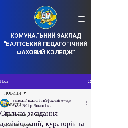
КОМУНАЛЬНИЙ ЗАКЛАД
"БАЛТСЬКИЙ ПЕДАГОГІЧНИЙ
ФАХОВИЙ КОЛЕДЖ"
Пост
НОВИНИ
Балтський педагогічний фаховий коледж
НОВИНИ
5 квіт. 2024 р.
Читати 1 хв
Спільне засідання
Практична підготовка
адміністрації, кураторів та
Освітній процес