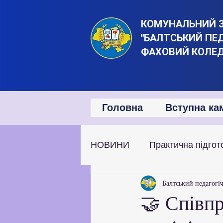
КОМУНАЛЬНИЙ 
"БАЛТСЬКИЙ ПЕ
ФАХОВИЙ КОЛЕ
Головна
Вступна ка
НОВИНИ
Практична підгот
Наукова та дослідницька д
Балтський педагогі
🤝 Співпр