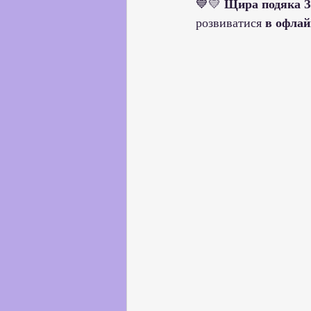
💙💛 
Щира подяка З
розвиватися 
в офлай