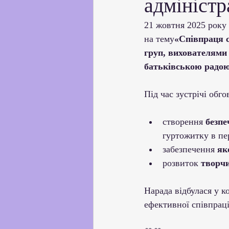
адмініст
Партнерство з українськи
21 жовтня 2025 року
на тему
«Співпраця с
Профорієнтаційна робота
груп, вихователями 
батьківською радою
Соціальні та громадські іні
Під час зустрічі обг
створення 
безпе
Академічна доброчесність
гуртожитку в пе
забезпечення 
як
розвиток 
творчи
Нарада відбулася у к
ефективної співпраці