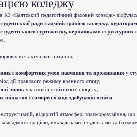
рацією коледжу
ми ЗВО
Робота зі здобувачами освіти
Студент
 в КЗ «Балтський педагогічний фаховий коледж» відбулас
тудентської ради з адміністрацією коледжу, кураторам
Забезпечення якості освіти
Співпраця зі сте
студентського гуртожитку, керівниками структурних пі
».
ціативи
Досягнення студентів та викладачів
оворювалися актуальні питання:
чних і комфортних умов навчання та проживання
 у ст
Громадські ініціативи
ріод дії правового режиму воєнного стану;
ості знань
 учасників освітнього процесу;
х ініціатив і самореалізації здобувачів освіти
.
онструктивній, відкритій атмосфері взаєморозуміння, що
 між адміністрацією, викладачами, студентами та батька