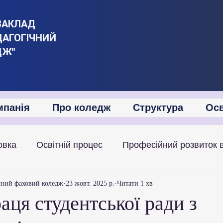
ЗАКЛАД
ДАГОГІЧНИЙ
ДЖ"
мпанія
Про коледж
Структура
Осв
овка
Освітній процес
Професійний розвиток 
іяльність
Академічна мобільність
Міжнародна
чний фаховий коледж
23 жовт. 2025 р.
Читати 1 хв
аця студентської ради з