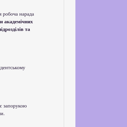
ське життя
я робоча нарада 
и академічних 
йкхолдерами
дрозділів та 
удентському 
 є запорукою 
ми.