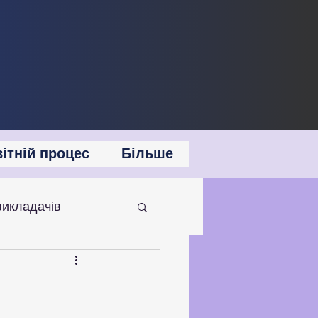
ітній процес
Більше
викладачів
 співпраця