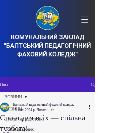
КОМУНАЛЬНИЙ ЗАКЛАД
"БАЛТСЬКИЙ ПЕДАГОГІЧНИЙ
ФАХОВИЙ КОЛЕДЖ"
Пост
НОВИНИ
Балтський педагогічний фаховий коледж
НОВИНИ
15 квіт. 2024 р.
Читати 1 хв
Спорт для всіх — спільна
Практична підготовка
турбота!
Освітній процес