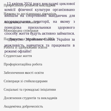
  12 квітня 2024 року викладачі циклової 
Професійний розвиток викладачів
комісії фізичної культури організовано 
Наукова та дослідницька діяльність
вийшли на спортивний майданчик для 
впорядкування території, на якому з 
Академічна мобільність
понеділка прихильники здорового 
Міжнародна співпраця
способу життя будуть активно займатися.
Партнерство з українськими ЗВО
   Дякуємо Збройним Силам України за 
можливість навчатися та працювати в 
Робота зі здобувачами освіти
режимі офлайн!
Студентське життя
Профорієнтаційна робота
Забезпечення якості освіти
Співпраця зі стейкхолдерами
Соціальні та громадські ініціативи
Досягнення студентів та викладачів
Академічна доброчесність