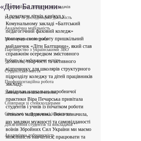
«Діти Балтщини»
Професійний розвиток викладачів
З початком літніх канікул у 
Наукова та дослідницька діяльність
Комунальному закладі «Балтський 
Академічна мобільність
педагогічний фаховий коледж» 
розпочав свою роботу пришкільний 
Міжнародна співпраця
майданчик «Діти Балтщини», який став 
Партнерство з українськими ЗВО
справжнім осередком змістовного 
Робота зі здобувачами освіти
дозвілля, творчості та активного 
відпочинку для школярів структурного 
Студентське життя
підрозділу коледжу та дітей працівників 
Профорієнтаційна робота
закладу.
Завідувач навчально-виробничої 
Забезпечення якості освіти
практики Віра Печарська привітала 
Співпраця зі стейкхолдерами
студентів і учнів із початком роботи 
Соціальні та громадські ініціативи
літнього майданчика. Вона зазначила, 
що завдяки мужності та самовідданості 
Досягнення студентів та викладачів
воїнів Збройних Сил України ми маємо 
Академічна доброчесність
можливість навчатися, працювати та 