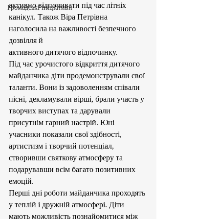
активно відпочивати під час літніх 
Громадські ініціативи
канікул. Також Віра Петрівна 
наголосила на важливості безпечного 
дозвілля й 
активного дитячого відпочинку.
Під час урочистого відкриття дитячого 
майданчика діти продемонстрували свої 
таланти. Вони із задоволенням співали 
пісні, декламували вірші, брали участь у 
творчих виступах та дарували 
присутнім гарний настрій. Юні 
учасники показали свої здібності, 
артистизм і творчий потенціал, 
створивши святкову атмосферу та 
подарувавши всім багато позитивних 
емоцій.
Перші дні роботи майданчика проходять 
у теплій і дружній атмосфері. Діти 
мають можливість познайомитися між 