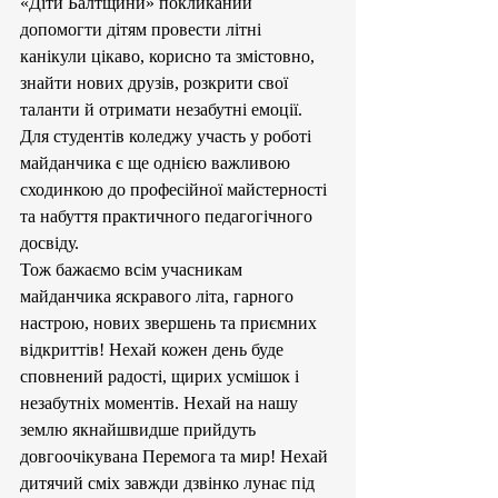
«Діти Балтщини» покликаний 
допомогти дітям провести літні 
канікули цікаво, корисно та змістовно, 
знайти нових друзів, розкрити свої 
таланти й отримати незабутні емоції. 
Для студентів коледжу участь у роботі 
майданчика є ще однією важливою 
сходинкою до професійної майстерності 
та набуття практичного педагогічного 
досвіду.
Тож бажаємо всім учасникам 
майданчика яскравого літа, гарного 
настрою, нових звершень та приємних 
відкриттів! Нехай кожен день буде 
сповнений радості, щирих усмішок і 
незабутніх моментів. Нехай на нашу 
землю якнайшвидше прийдуть 
довгоочікувана Перемога та мир! Нехай 
дитячий сміх завжди дзвінко лунає під 