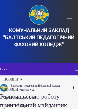
КОМУНАЛЬНИЙ ЗАКЛАД
"БАЛТСЬКИЙ ПЕДАГОГІЧНИЙ
ФАХОВИЙ КОЛЕДЖ"
Пост
НОВИНИ
Балтський педагогічний фаховий коледж
НОВИНИ
9 черв.
Читати 2 хв
Розпочав свою роботу
Практична підготовка
пришкільний майданчик
Освітній процес