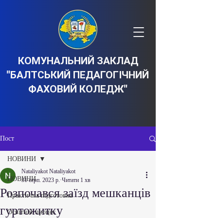
КОМУНАЛЬНИЙ ЗАКЛАД
"БАЛТСЬКИЙ ПЕДАГОГІЧНИЙ
ФАХОВИЙ КОЛЕДЖ"
Пост
НОВИНИ
Nataliyakot Nataliyakot
НОВИНИ
31 серп. 2023 р.
Читати 1 хв
Розпочався заїзд мешканців
Практична підготовка
гуртожитку
Освітній процес