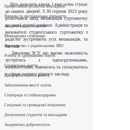
   Літо доходить кінця, і вже осінь стукає 
Професійний розвиток викладачів
до наших дверей. З 30 серпня 2023 року 
Наукова та дослідницька діяльність
розпочався заїзд мешканців гуртожитку  
до своєї другої домівки. Адміністрація та 
Академічна мобільність
вихователі студентського гуртожитку з 
Міжнародна співпраця
радістю зустрічають усіх мешканців, та 
Партнерство з українськими ЗВО
батьків
   Дякуюмо ЗСУ, що маємо можливість 
Робота зі здобувачами освіти
зустрітись з одногрупниками, 
Студентське життя
вихователями, навчатись та спілкуватись 
у стінах нашого рідного закладу.
Профорієнтаційна робота
Забезпечення якості освіти
Співпраця зі стейкхолдерами
Соціальні та громадські ініціативи
Досягнення студентів та викладачів
Академічна доброчесність