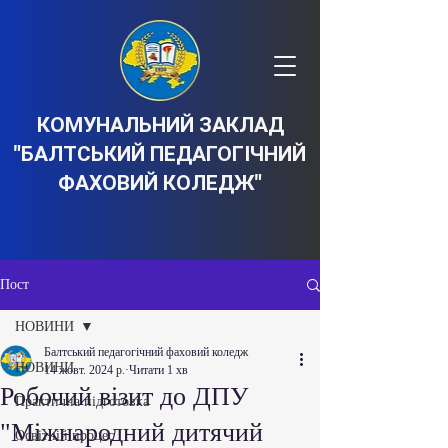
КОМУНАЛЬНИЙ ЗАКЛАД
"БАЛТСЬКИЙ ПЕДАГОГІЧНИЙ
ФАХОВИЙ КОЛЕДЖ"
Пост
НОВИНИ
Балтський педагогічний фаховий коледж
НОВИНИ
14 жовт. 2024 р.
Читати 1 хв
Робочий візит до ДПУ
Практична підготовка
"Міжнародний дитячий
Освітній процес