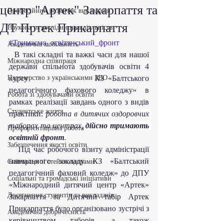
центр "Артек" Закарпаття та
Професійний розвиток викладачів
ДТ Пртек Прикарпаття
Наукова та дослідницька діяльність
#Тримаємо_освітянський_фронт
Академічна мобільність
  В такі складні та важкі часи для нашої 
Міжнародна співпраця
держави спільнота здобувачів освіти 4 
Партнерство з українськими ЗВО
курсу                КЗ «Балтського 
педагогічного фахового коледжу» в 
Робота зі здобувачами освіти
рамках реалізації завдань одного з видів 
Студентське життя
практики:
робота в дитячих оздоровчих 
таборах та центрах, 
дійсно тримають 
Профорієнтаційна робота
освітній фронт
.
Забезпечення якості освіти
   Під час робочого візиту адміністрації 
навчального закладу КЗ «Балтський 
Співпраця зі стейкхолдерами
педагогічний фаховий коледж» до ДПУ 
Соціальні та громадські ініціативи
«Міжнародний дитячий центр «Артек» 
Досягнення студентів та викладачів
Закарпаття та Дитячий табір Артек 
Прикарпаття було організовано зустрічі з 
Академічна доброчесність
керівництвом таборів, а також 