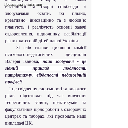
Громадські ініціативи
настановчі та творчі співбесіди зі 
здобувачами освіти, які плідно, 
креативно, інноваційно та з любов’ю 
планують і реалізують основні задачі 
оздоровлення, відпочинку, реабілітації 
різних категорій дітей нашої України.
   Зі слів голови циклової комісії 
психолого-педагогічних дисциплін 
Валерія Іванова,
наші здобувачі - це 
гідний приклад людяності, 
патріотизму, відданості педагогічній 
професії.
   І це свідчення системності та високого 
рівня підготовки під час вивчення 
теоретичних занять, практикумів та 
факультативів щодо роботи в оздоровчих 
центрах та таборах, які проводять наші 
викладачі ЦК.