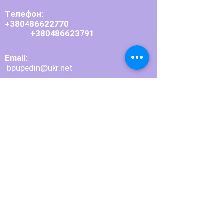
Телефон:
+380486622770
+380486623791
Email:
bpupedin@ukr.net
Приймальна комісія:
+380486623804
Email:
pedagogbpu
@
ukr.net
Адреса:
66101, Одеська область,
м. Балта, вул. Шевченка, 2
Долучайтесь до нас у
соцмережах: