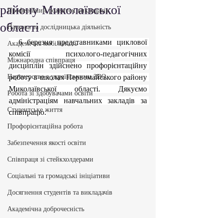
району Миколаївської
Професійний розвиток викладачів
області
Наукова та дослідницька діяльність
  6 березня представниками циклової 
Академічна мобільність
комісії психолого-педагогічних 
Міжнародна співпраця
дисциплін здійснено профорієнтаційну 
Партнерство з українськими ЗВО
роботу в школах Первомайського району 
Миколаївської області. Дякуємо 
Робота зі здобувачами освіти
адміністраціям навчальних закладів за 
Студентське життя
співпрацю.
Профорієнтаційна робота
Забезпечення якості освіти
Співпраця зі стейкхолдерами
Соціальні та громадські ініціативи
Досягнення студентів та викладачів
Академічна доброчесність