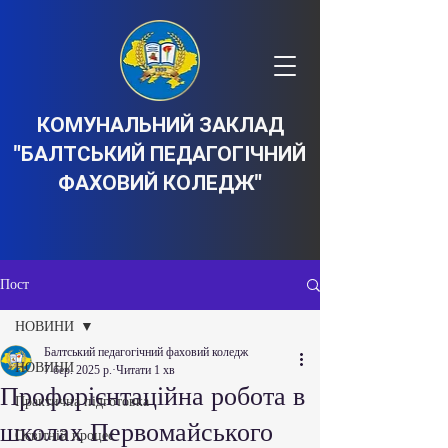
КОМУНАЛЬНИЙ ЗАКЛАД
"БАЛТСЬКИЙ ПЕДАГОГІЧНИЙ
ФАХОВИЙ КОЛЕДЖ"
Пост
НОВИНИ
Балтський педагогічний фаховий коледж
НОВИНИ
7 бер. 2025 р.
Читати 1 хв
Профорієнтаційна робота в
Практична підготовка
школах Первомайського
Освітній процес