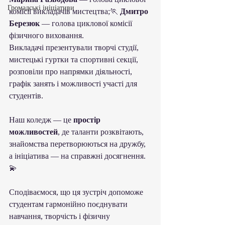
Громадські ініціативи
комісії викладачів мистецтва;🏃 
Дмитро 
Березюк
 — голова циклової комісії 
фізичного виховання.
Викладачі презентували творчі студії, 
мистецькі гуртки та спортивні секції, 
розповіли про напрямки діяльності, 
графік занять і можливості участі для 
студентів.
Наш коледж — це 
простір 
можливостей
, де таланти розквітають, 
знайомства перетворюються на дружбу, 
а ініціатива — на справжні досягнення. 
💫
Сподіваємося, що ця зустріч допоможе 
студентам гармонійно поєднувати 
навчання, творчість і фізичну 