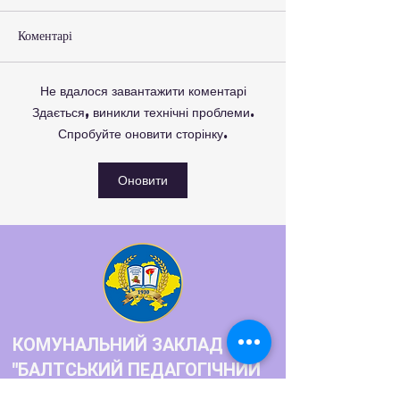
Коментарі
Вічна Пам’ять Г
Не вдалося завантажити коментарі
Нові можливості для
Здається, виникли технічні проблеми.
розвитку студентського
Спробуйте оновити сторінку.
самоврядування та захисту
прав молоді
Оновити
КОМУНАЛЬНИЙ ЗАКЛАД
"БАЛТСЬКИЙ ПЕДАГОГІЧНИЙ
ФАХОВИЙ КОЛЕДЖ"