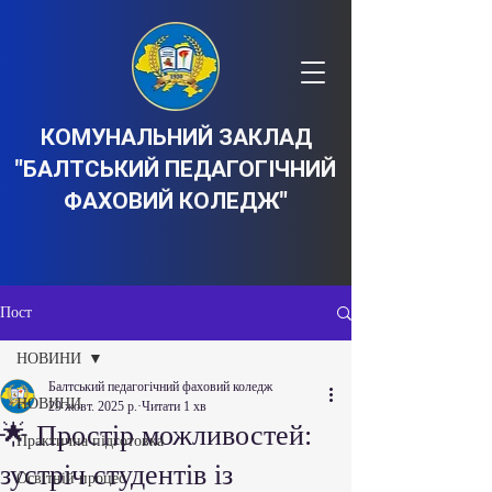
КОМУНАЛЬНИЙ ЗАКЛАД
"БАЛТСЬКИЙ ПЕДАГОГІЧНИЙ
ФАХОВИЙ КОЛЕДЖ"
Пост
НОВИНИ
Балтський педагогічний фаховий коледж
НОВИНИ
29 жовт. 2025 р.
Читати 1 хв
🌟 Простір можливостей:
Практична підготовка
зустріч студентів із
Освітній процес