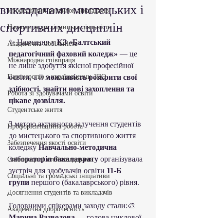
викладачами мистецьких і
Професійний розвиток викладачів
спортивних дисциплін
Наукова та дослідницька діяльність
✨ Навчання у 
КЗ «Балтський 
Академічна мобільність
педагогічний фаховий коледж»
 — це 
Міжнародна співпраця
не лише здобуття якісної професійної 
Партнерство з українськими ЗВО
освіти, а й 
можливість розкрити свої 
здібності, знайти нові захоплення та 
Робота зі здобувачами освіти
цікаве дозвілля.
Студентське життя
З метою активного залучення студентів 
Профорієнтаційна робота
до мистецького та спортивного життя 
Забезпечення якості освіти
коледжу 
Навчально-методична 
лабораторія бакалаврату
 організувала 
Співпраця зі стейкхолдерами
зустріч для здобувачів освіти 
11-Б 
Соціальні та громадські ініціативи
групи
 першого (бакалаврського) рівня.
Досягнення студентів та викладачів
Головними спікерами заходу стали:🎨 
Академічна доброчесність
Марина Разводова
 — голова циклової 