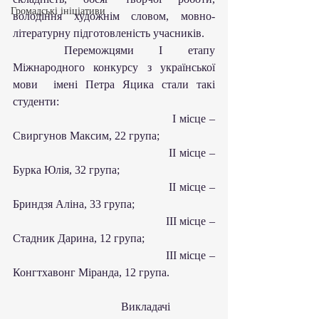
Громадські ініціативи
володіння художнім словом, мовно-
літературну підготовленість учасників.
	Переможцями І етапу 
Міжнародного конкурсу з української 
мови  імені Петра Яцика стали такі 
студенти:
                                              І місце – 
Свиргунов Максим, 22 група; 
                                              ІІ місце – 
Бурка Юлія, 32 група;
                                              ІІ місце – 
Бриндзя Аліна, 33 група;
                                              ІІІ місце – 
Стадник Дарина, 12 група;
                                              ІІІ місце – 
Конгтхавонг Міранда, 12 група. 
                                      Викладачі 