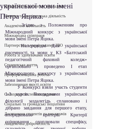
української мови імені
Професійний розвиток викладачів
Петра Яцика.
Наукова та дослідницька діяльність
	Згідно з Положенням про 
Академічна мобільність
Міжнародний конкурс з української 
Міжнародна співпраця
мови імені Петра Яцика.
Партнерство з українськими ЗВО
	Напередодні Дня української 
писемності та мови у КЗ «Балтський 
Робота зі здобувачами освіти
педагогічний фаховий коледж» 
Студентське життя
організовано і проведено І етап 
Міжнародного конкурсу з української 
Профорієнтаційна робота
мови імені Петра Яцика.
Забезпечення якості освіти
	У Конкурсі взяли участь студенти 
1-3 курсів. Викладачами української 
Співпраця зі стейкхолдерами
філології заздалегідь сплановано і 
Соціальні та громадські ініціативи
дібрано завдання для першого етапу, 
Досягнення студентів та викладачів
впорядковано критерії. Критерії 
оцінювання охоплювали специфіку, 
Академічна доброчесність
складність, обсяг творчої роботи, 