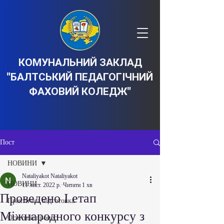
КОМУНАЛЬНИЙ ЗАКЛАД
"БАЛТСЬКИЙ ПЕДАГОГІЧНИЙ
ФАХОВИЙ КОЛЕДЖ"
Пост
НОВИНИ
Nataliyakot Nataliyakot
НОВИНИ
11 лист. 2022 р.
Читати 1 хв
Проведено І етап
Практична підготовка
Міжнародного конкурсу з
Освітній процес