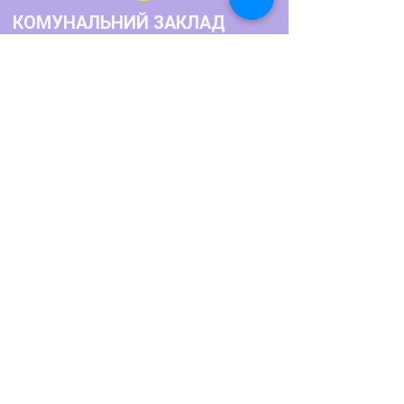
КОМУНАЛЬНИЙ ЗАКЛАД
"БАЛТСЬКИЙ ПЕДАГОГІЧНИЙ
ФАХОВИЙ КОЛЕДЖ"
Як нас знайти?
Телефон:
+380486622770
+380486623791