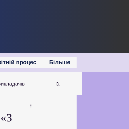
ітній процес
Більше
викладачів
 співпраця
 «З