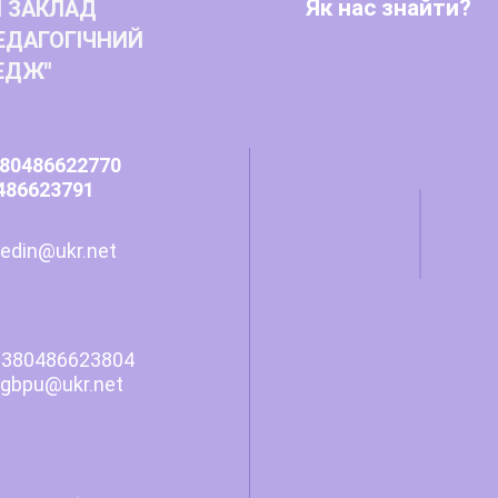
Як нас знайти?
 ЗАКЛАД
ЕДАГОГІЧНИЙ
ЕДЖ"
80486622770
486623791
edin@ukr.net
380486623804
pu
@
ukr.net