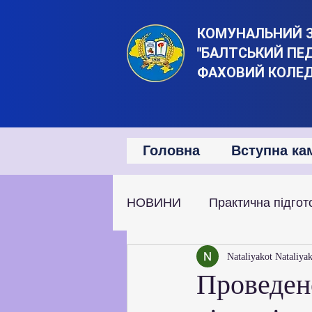
КОМУНАЛЬНИЙ 
"БАЛТСЬКИЙ ПЕ
ФАХОВИЙ КОЛЕ
Головна
Вступна ка
НОВИНИ
Практична підгот
Наукова та дослідницька д
Nataliyakot Nataliya
Проведен