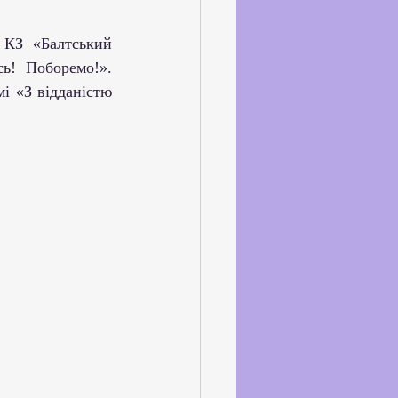
ське життя
ь! Поборемо!». 
йкхолдерами
 «З відданістю 