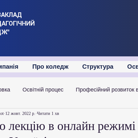
ЗАКЛАД
ДАГОГІЧНИЙ
ДЖ"
мпанія
Про коледж
Структура
Осв
овка
Освітній процес
Професійний розвиток 
іяльність
Академічна мобільність
Міжнародна
kot
12 жовт. 2022 р.
Читати 1 хв
о лекцію в онлайн режимі