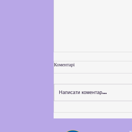
Коментарі
Написати коментар...
Балтський педагогічний
фаховий коледж розширює
коло стратегічних партнерів