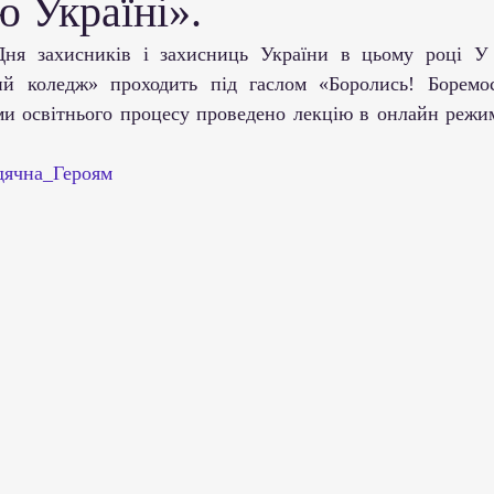
ю Україні».
ми ЗВО
Робота зі здобувачами освіти
Студент
ий коледж» проходить під гаслом «Боролись! Боремос
Забезпечення якості освіти
Співпраця зі сте
ми освітнього процесу проведено лекцію в онлайн режимі
дячна_Героям
ціативи
Досягнення студентів та викладачів
Громадські ініціативи