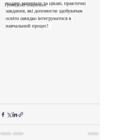
подачу матеріалу та цікаві, практичні 
Громадські ініціативи
завдання, які допомогли здобувачам 
освіти швидко інтегруватися в 
навчальний процес!  