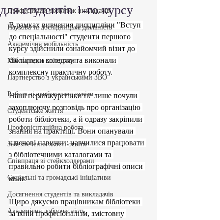
для студентів 1-го курсу
Професійний розвиток викладачів
В рамках вивчення дисципліни "Вступ 
Наукова та дослідницька діяльність
до спеціальності" студенти першого 
Академічна мобільність
курсу здійснили ознайомчий візит до 
бібліотеки коледжу та виконали 
Міжнародна співпраця
комплексну практичну роботу.
Партнерство з українськими ЗВО
Робота зі здобувачами освіти
Наші першокурсники не лише почули 
захоплюючу розповідь про організацію 
Студентське життя
роботи бібліотеки, а й одразу закріпили 
Профорієнтаційна робота
знання на практиці. Вони опанували 
ключові навички: навчилися працювати 
Забезпечення якості освіти
з бібліотечними каталогами та 
Співпраця зі стейкхолдерами
правильно робити бібліографічні описи 
Соціальні та громадські ініціативи
книг.
Досягнення студентів та викладачів
Щиро дякуємо працівникам бібліотеки 
Академічна доброчесність
за їхній професіоналізм, змістовну 