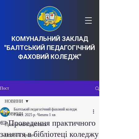
КОМУНАЛЬНИЙ ЗАКЛАД
"БАЛТСЬКИЙ ПЕДАГОГІЧНИЙ
ФАХОВИЙ КОЛЕДЖ"
Пост
НОВИНИ
Балтський педагогічний фаховий коледж
НОВИНИ
7 лист. 2025 р.
Читати 1 хв
✏️Проведення практичного
Практична підготовка
заняття в бібліотеці коледжу
Освітній процес