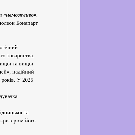
ське життя
ва «неможливо».
олеон Бонапарт
йкхолдерами
огічний 
го товариства.
вищої та вищої 
цей», надійний 
 років. У 2025 
дувачка 
ідницької та 
 критерієм його 