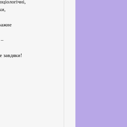
оціологічні, 
ки, 
важне 
 – 
е завдяки!