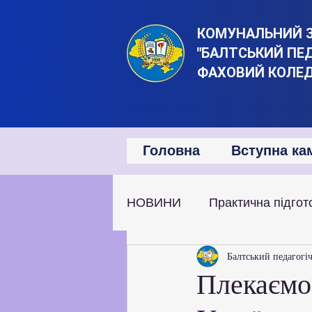
КОМУНАЛЬНИЙ 
"БАЛТСЬКИЙ ПЕ
ФАХОВИЙ КОЛЕ
Головна
Вступна ка
НОВИНИ
Практична підгот
Наукова та дослідницька д
Балтський педагогі
Плекаємо 