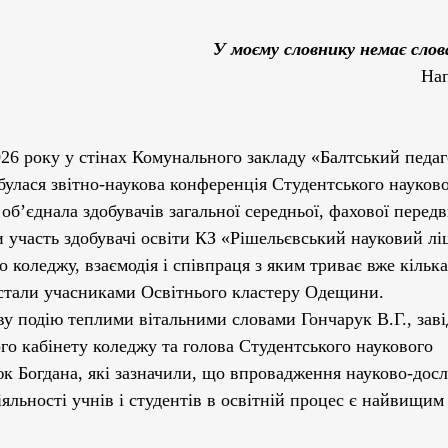
ми ЗВО
Робота зі здобувачами освіти
Студент
У моєму словнику немає сло
Нап
Забезпечення якості освіти
Співпраця зі сте
026 року у стінах Комунального закладу «Балтський педаг
ціативи
Досягнення студентів та викладачів
улася звітно-наукова конференція Студентського науково
б’єднала здобувачів загальної середньої, фахової перед
ли участь здобувачі освіти КЗ «Рішельєвський науковий лі
Громадські ініціативи
о коледжу, взаємодія і співпраця з яким триває вже кілька
 стали учасниками Освітнього кластеру Одещини.
у подію теплими вітальними словами Гончарук В.Г., заві
о кабінету коледжу та голова Студентського наукового 
к Богдана, які зазначили, що впровадження науково-досл
яльності учнів і студентів в освітній процес є найвищим