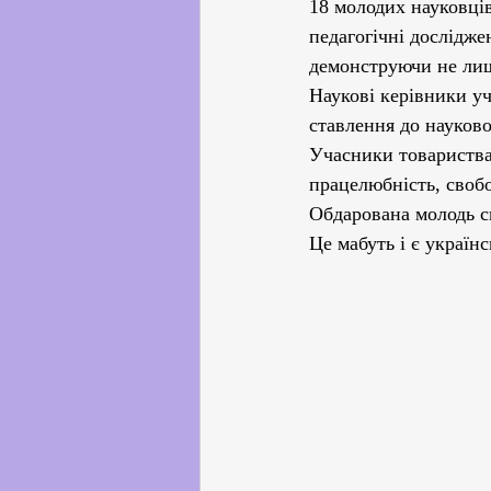
18 молодих науковців
педагогічні дослідже
демонструючи не лиш
Наукові керівники уч
ставлення до науково
Учасники товариства 
працелюбність, свобо
Обдарована молодь сь
Це мабуть і є україн