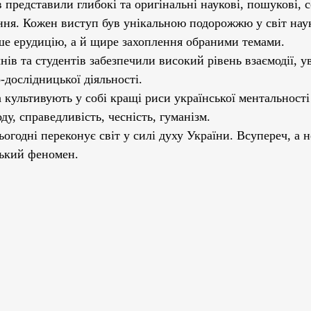
 представили глибокі та оригінальні наукові, пошукові, с
ння. Кожен виступ був унікальною подорожжю у світ нау
е ерудицію, а й щире захоплення обраними темами.
нів та студентів забезпечили високий рівень взаємодії, у
-дослідницької діяльності.
культивують у собі кращі риси української ментальності
ду, справедливість, чесність, гуманізм.
огодні переконує світ у силі духу України. Всупереч, а н
ський феномен.