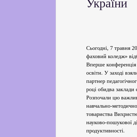
України
Партнерство з українськи
Профорієнтаційна робота
Сьогодні, 7 травня 2
Соціальні та громадські іні
фаховий коледж» відб
Вперше конференція о
освіти. У заході взя
Академічна доброчесність
партнер педагогічног
році обидва заклади
Розпочали цю важлив
навчально-методичног
товариства Вихристю
науково-пошукової ді
продуктивності.