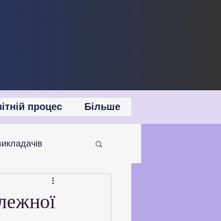
ітній процес
Більше
викладачів
 співпраця
алежної