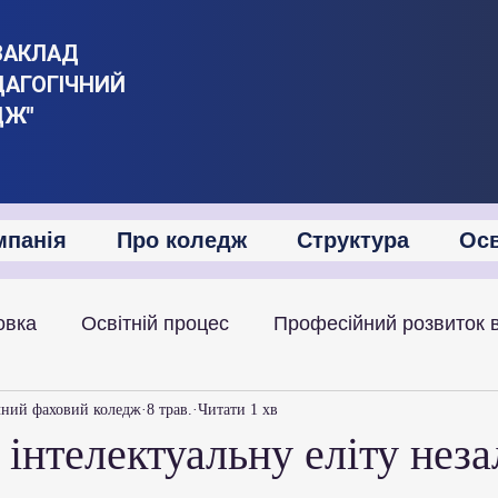
ЗАКЛАД
ДАГОГІЧНИЙ
ДЖ"
мпанія
Про коледж
Структура
Осв
овка
Освітній процес
Професійний розвиток 
іяльність
Академічна мобільність
Міжнародна
чний фаховий коледж
8 трав.
Читати 1 хв
інтелектуальну еліту нез