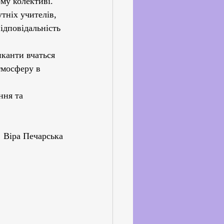
му колективі.
ніх учителів, 
ідповідальність 
канти вчаться 
тмосферу в 
ння та 
ки  Віра Печарська