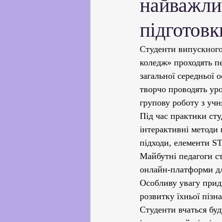
найважли
Партнерство з українськи
підготовк
Профорієнтаційна робота
​Студенти випускног
коледж» проходять п
загальної середньої 
Соціальні та громадські іні
творчо проводять уро
групову роботу з учн
Під час практики сту
Академічна доброчесність
інтерактивні методи 
підходи, елементи S
Майбутні педагоги ст
онлайн-платформи дл
Особливу увагу при
розвитку їхньої пізн
Студенти вчаться буд