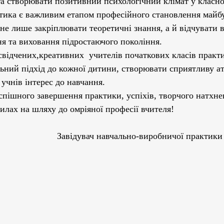
та створювати позитивний психологічний клімат у класно
ика є важливим етапом професійного становлення майбут
не лише закріплювати теоретичні знання, а й відчувати в
ня та виховання підростаючого покоління. 
відчених,креативних  учителів початкових класів практи
льний підхід до кожної дитини, створювати сприятливу а
 учнів інтерес до навчання.
спішного завершення практики, успіхів, творчого натхне
силах на шляху до омріяної професії вчителя!
                         Завідувач навчально-виробничої практи