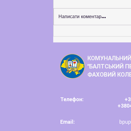
Написати коментар...
Балтський педагогічний
фаховий коледж розширює
коло стратегічних партнерів
КОМУНАЛЬНИЙ
"БАЛТСЬКИЙ П
ФАХОВИЙ КОЛ
Телефон:
+3
+380
Email:
bpup