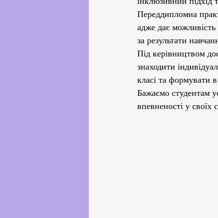
інклюзивний підхід 
Переддипломна практ
адже дає можливість 
за результати навчан
Під керівництвом дос
знаходити індивідуа
класі та формувати в
Бажаємо студентам у
впевненості у своїх 
  