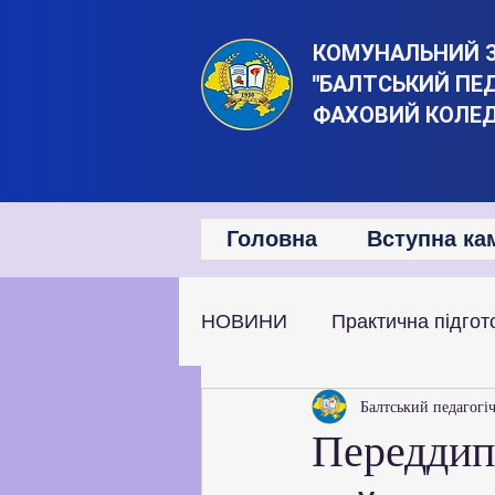
КОМУНАЛЬНИЙ 
"БАЛТСЬКИЙ ПЕ
ФАХОВИЙ КОЛЕ
Головна
Вступна ка
НОВИНИ
Практична підгот
Наукова та дослідницька д
Балтський педагогі
Переддипл