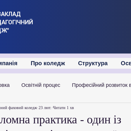
ЗАКЛАД
ДАГОГІЧНИЙ
ДЖ"
мпанія
Про коледж
Структура
Осв
овка
Освітній процес
Професійний розвиток 
іяльність
Академічна мобільність
Міжнародна
чний фаховий коледж
23 лют.
Читати 1 хв
омна практика - один із