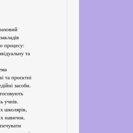
ське життя
йкхолдерами
фаховий 
закладів 
о процесу: 
ивідуальну та 
ема 
і та проєктні 
дійні засоби. 
стосовують 
ь учнів.
 школярів, 
их навичок. 
зпечувати 