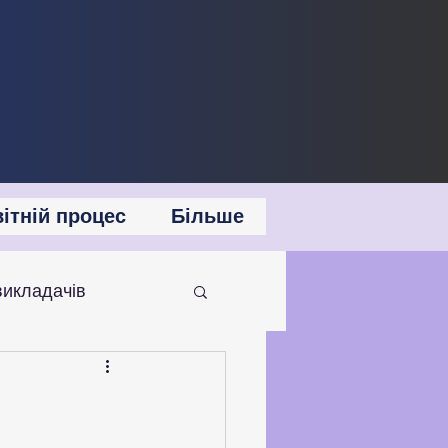
ітній процес
Більше
викладачів
 співпраця