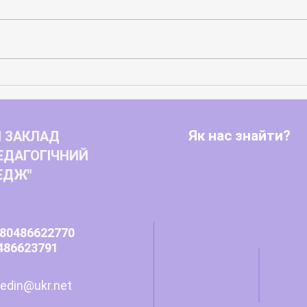
Вічн
Нові можливості для розвитку
студентського самоврядування
та захисту прав молоді
Як нас знайти?
 ЗАКЛАД
ЕДАГОГІЧНИЙ
ЕДЖ"
80486622770
486623791
edin@ukr.net