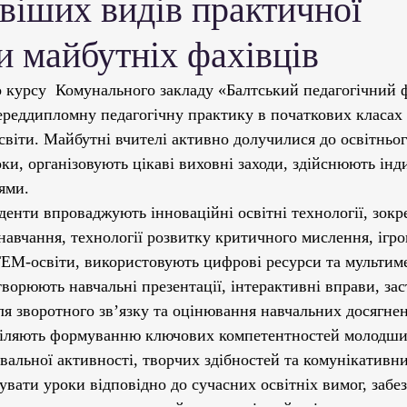
віших видів практичної
ми ЗВО
Робота зі здобувачами освіти
Студент
и майбутніх фахівців
Забезпечення якості освіти
Співпраця зі сте
о курсу  Комунального закладу «Балтський педагогічний 
ереддипломну педагогічну практику в початкових класах 
освіти. Майбутні вчителі активно долучилися до освітньог
ціативи
Досягнення студентів та викладачів
ки, організовують цікаві виховні заходи, здійснюють інд
ями.
денти впроваджують інноваційні освітні технології, зокр
Громадські ініціативи
навчання, технології розвитку критичного мислення, ігров
TEM-освіти, використовують цифрові ресурси та мультиме
ворюють навчальні презентації, інтерактивні вправи, за
я зворотного зв’язку та оцінювання навчальних досягнен
діляють формуванню ключових компетентностей молодших
авальної активності, творчих здібностей та комунікативн
увати уроки відповідно до сучасних освітніх вимог, забе