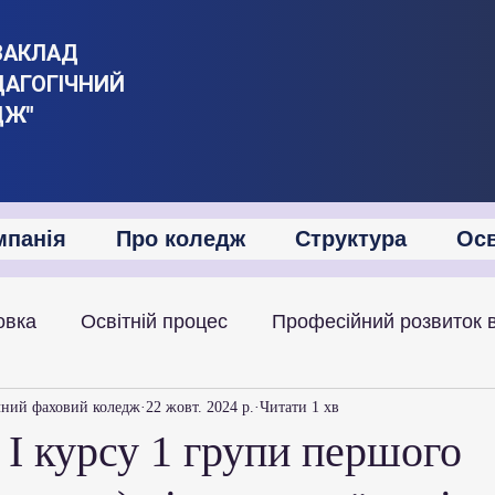
ЗАКЛАД
ДАГОГІЧНИЙ
ДЖ"
мпанія
Про коледж
Структура
Осв
овка
Освітній процес
Професійний розвиток 
іяльність
Академічна мобільність
Міжнародна
чний фаховий коледж
22 жовт. 2024 р.
Читати 1 хв
І курсу 1 групи першого