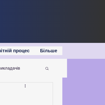
ітній процес
Більше
викладачів
 співпраця