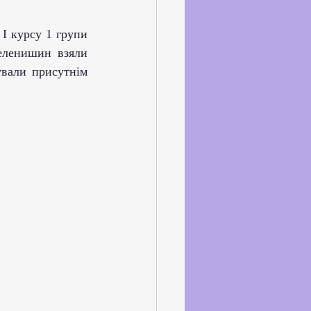
ське життя
еленишин взяли 
йкхолдерами
вали присутнім 