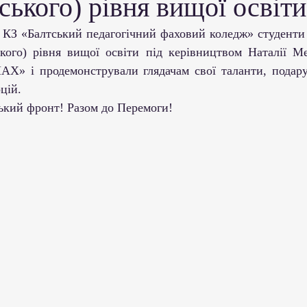
ського) рівня вищої освіти
ми ЗВО
Робота зі здобувачами освіти
Студент
кого) рівня вищої освіти під керівництвом Наталії М
Забезпечення якості освіти
Співпраця зі сте
Х» і продемонстрували глядачам свої таланти, подару
цій.
нський фронт! Разом до Перемоги!
ціативи
Досягнення студентів та викладачів
Громадські ініціативи