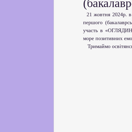
(бакалавр
Партнерство з українськи
  21 жовтня 2024р. в КЗ «Балтський педагогічний фаховий коледж» студенти І курсу 1 групи 
першого (бакалаврсь
Профорієнтаційна робота
участь в «ОГЛЯДИНА
море позитивних емо
   Тримаймо освітя
Соціальні та громадські іні
Академічна доброчесність