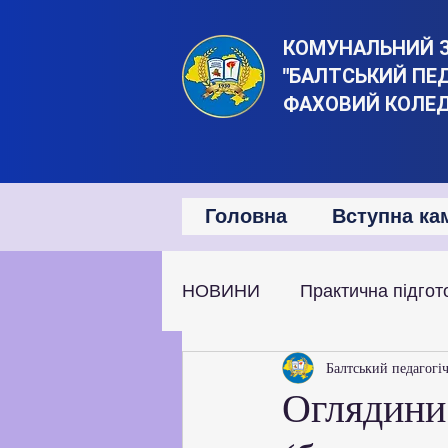
КОМУНАЛЬНИЙ 
"БАЛТСЬКИЙ ПЕ
ФАХОВИЙ КОЛЕ
Головна
Вступна ка
НОВИНИ
Практична підгот
Наукова та дослідницька д
Балтський педагогі
Оглядини 