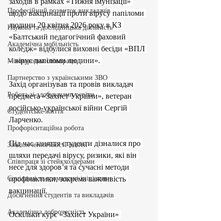
заходів в рамках «Тижня імунізації» 
Професійний розвиток викладачів
щодо вакцинації проти вірусу папіломи 
людини 20 квітня 2026 року в КЗ 
Наукова та дослідницька діяльність
«Балтський педагогічний фаховий 
Академічна мобільність
коледж» відбулися виховні бесіди «ВПЛ 
– вірус папіломи людини». 
Міжнародна співпраця
Партнерство з українськими ЗВО
Захід організував та провів викладач 
Робота зі здобувачами освіти
предмета «Захист України», ветеран 
російсько-української війни Сергій 
Студентське життя
Ларченко.
Профорієнтаційна робота
Під час заняття студенти дізналися про 
Забезпечення якості освіти
шляхи передачі вірусу, ризики, які він 
Співпраця зі стейкхолдерами
несе для здоров’я та сучасні методи 
Соціальні та громадські ініціативи
профілактики, зокрема важливість 
вакцинації. 
Досягнення студентів та викладачів
Академічна доброчесність
Оскільки курс «Захист України» 