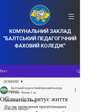
КОМУНАЛЬНИЙ ЗАКЛАД
"БАЛТСЬКИЙ ПЕДАГОГІЧНИЙ
ФАХОВИЙ КОЛЕДЖ"
Пост
НОВИНИ
Балтський педагогічний фаховий коледж
НОВИНИ
21 квіт.
Читати 1 хв
Обізнаність рятує життя
Практична підготовка
Під час проведення просвітницьких 
Освітній процес