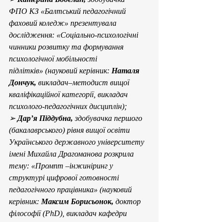
ФПО
КЗ «Балтський педагогічний 
фаховий коледж» презентувала 
дослідження: «Соціально-психологічні 
чинники розвитку та формування 
психологічної мобільності 
підлітків» (науковий керівник: 
Наталя 
Дончук, 
викладач–методист вищої 
кваліфікаційної категорії, викладач 
психолого-педагогічних дисциплін);
➢ 
Дар’я Піддубна, 
здобувачка першого 
(бакалаврського) рівня вищої освіти 
Українського державного університету 
імені Михайла Драгоманова розкрила 
тему: «Промпт –інжиніринг у 
структурі цифрової готовності 
педагогічного працівника» (науковий 
керівник: 
Максим Борисьонок,
 доктор 
філософії (PhD), викладач кафедри 