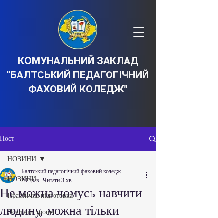
КОМУНАЛЬНИЙ ЗАКЛАД
"БАЛТСЬКИЙ ПЕДАГОГІЧНИЙ
ФАХОВИЙ КОЛЕДЖ"
Пост
НОВИНИ
Балтський педагогічний фаховий коледж
НОВИНИ
20 трав.
Читати 3 хв
Не можна чомусь навчити
Практична підготовка
людину, можна тільки
Освітній процес