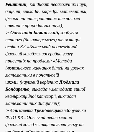
Решітник
,  кандидат педагогічних наук, 
доцент, викладач кафедри математики, 
фізики та інтегративних технологій 
навчання природничих наук);
➢ 
Олександр Бачинський,
 здобувач 
першого (бакалаврського) рівня вищої 
освіти КЗ «Балтський педагогічний 
фаховий коледж» зосередив увагу 
присутніх на проблемі: «Методи 
інклюзивного навчання дітей на уроках 
математики в початковій 
школі» (науковий керівник: 
Людмила 
Бондаренко
, викладач-методист вищої 
кваліфікаційної категорії, викладач 
математичних дисциплін);
➢ 
Єлизавета Трембовецька 
здобувачка 
ФПО КЗ «Одеський педагогічний 
фаховий коледж»акцентувала увагу на 
проблемі: «Формування читацької 