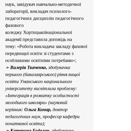
наук, завідувач навчально-методичної 
лабораторії, викладач психолого-
педагогічних дисциплін педагогічного 
фахового 
коледжу Хортицькоїнаціональної 
академії
представила доповідь на 
тему: «Робота викладача закладу фахової 
передвищої освіти зі студентами з 
особливими освітніми потребами»;
➢ 
Валерія Ткаченко, 
здобувачка 
першого (бакалаврського) рівня вищої 
освіти Уманського національного 
університету висвітлила проблему: 
«Інтеграція в розвитку особистості 
молодшого школяра» (науковий 
керівник: 
Ольга Комар, 
доктор 
педагогічних наук, професор кафедри 
початкової освіти);
➢ 
Катерина Боделан, 
здобувачка 