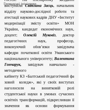
Громадські ініціативи
виступили 
Світлана Заєць
, начальник 
відділу науково-дослідної роботи та 
атестації наукових кадрів ДНУ «Інститут 
модернізації змісту освіти» МОН 
України, кандидат економічних наук, 
доцент; 
Олексій Муковіз
, доктор 
педагогічних наук, професор, 
виконуючий обов’язки завідувача 
кафедри початкової освіти Уманського 
національного університету;
Валентина 
Гончарук,
завідувач навчально - 
методичного 
кабінету КЗ «Балтський педагогічний фа
ховий
коледж», які у своїх виступах 
наголосили на винятковій ролі 
студентської науки в умовах сучасних 
освітніх трансформацій, підкресливши її 
значення як основи формування 