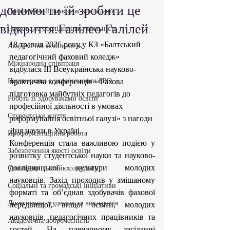
допомогти їй зробити це
Професійний розвиток викладачів
відкриття.Галілео Галілей
Наукова та дослідницька діяльність
18 травня 2026 року у КЗ «Балтський 
Академічна мобільність
педагогічний фаховий коледж» 
Міжнародна співпраця
відбулася ІІІ Всеукраїнська науково-
Партнерство з українськими ЗВО
практична конференція «Фахова 
підготовка майбутніх педагогів до 
Робота зі здобувачами освіти
професійної діяльності в умовах 
Студентське життя
реформування освітньої галузі» з нагоди 
Дня науки в Україні
Профорієнтаційна робота
Конференція стала важливою подією у 
Забезпечення якості освіти
розвитку студентської науки та науково-
дослідницької культури молодих 
Співпраця зі стейкхолдерами
науковців. Захід проходив у змішаному 
Соціальні та громадські ініціативи
форматі та об’єднав здобувачів фахової 
Досягнення студентів та викладачів
передвищої, вищої освіти, молодих 
науковців, педагогічних працівників та 
Академічна доброчесність
гостей. На пленарному засіданні 