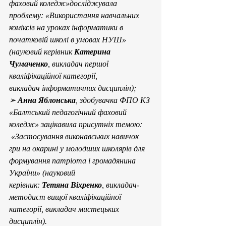
фаховий коледж»досліджувала 
проблему: «Використання навчальних 
коміксів на уроках інформатики в 
початковій школі в умовах НУШ» 
(науковий керівник 
Катерина 
Чумаченко
, викладач першої 
кваліфікаційної категорії, 
викладач інформатичних дисциплін);
➢ 
Анна Яблонська
, здобувачка ФПО КЗ 
«Балтський педагогічний фаховий 
коледж» зацікавила присутніх темою: 
 «Застосування виконавських навичок 
гри на окарині у молодших школярів для 
формування патріота і громадянина 
України» (науковий 
керівник: 
Тетяна Віхренко
, викладач-
методист вищої кваліфікаційної 
категорії, викладач мистецьких 
дисциплін).