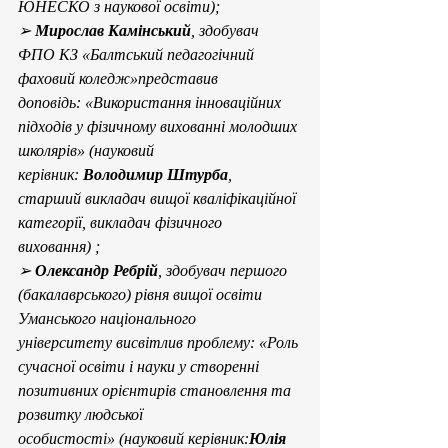
ЮНЕСКО з наукової освіти);
➢ 
Мирослав Камінський
, здобувач 
ФПО КЗ «Балтський педагогічний 
фаховий коледж»представив 
доповідь: «Використання інноваційних 
підходів у фізичному вихованні молодших 
школярів» (науковий 
керівник: 
Володимир Штурба
, 
старший викладач вищої кваліфікаційної 
категорії, викладач фізичного 
виховання) ;
➢ 
Олександр Ребрій
, здобувач першого 
(бакалаврського) рівня вищої освіти 
Уманського національного 
університету висвітлив проблему: «Роль 
сучасної освіти і науки у створенні 
позитивних орієнтирів становлення та 
розвитку людської 
особистості» (науковий керівник:
Юлія 