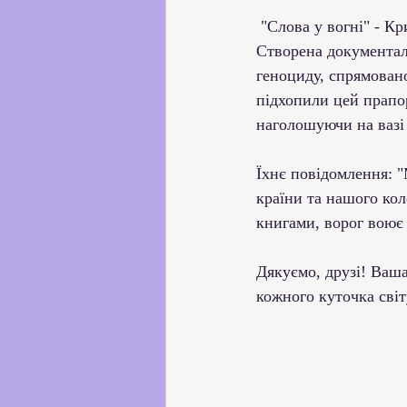
 "Слова у вогні" - К
Створена документал
геноциду, спрямовано
підхопили цей прапор
наголошуючи на вазі ц
Їхнє повідомлення: "
країни та нашого кол
книгами, ворог воює 
Дякуємо, друзі! Ваша
кожного куточка світ