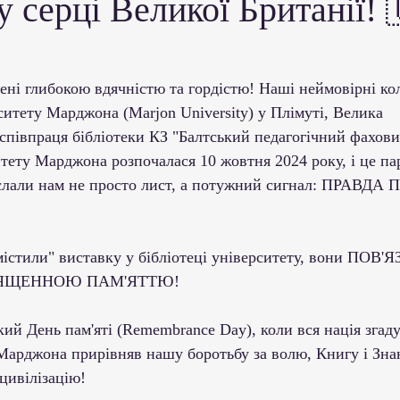
у серці Великої Британії!
ми ЗВО
Робота зі здобувачами освіти
Студент
Забезпечення якості освіти
Співпраця зі сте
ені глибокою вдячністю та гордістю! Наші неймовірні ко
рситету Марджона (Marjon University) у Плімуті, Велика 
співпраця бібліотеки КЗ "Балтський педагогічний фахови
ціативи
Досягнення студентів та викладачів
тету Марджона розпочалася 10 жовтня 2024 року, і це па
іслали нам не просто лист, а потужний сигнал: ПРАВДА
Громадські ініціативи
містили" виставку у бібліотеці університету, вони ПО
СВЯЩЕННОЮ ПАМ'ЯТТЮ!
кий День пам'яті (Remembrance Day), коли вся нація згаду
 Марджона прирівняв нашу боротьбу за волю, Книгу і Зна
цивілізацію!