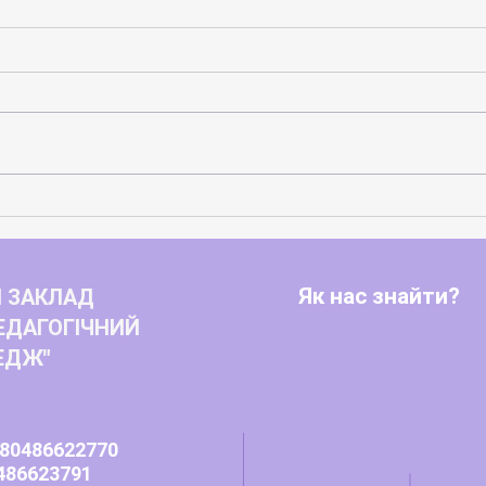
Вічн
Нові можливості для розвитку
студентського самоврядування
та захисту прав молоді
Як нас знайти?
 ЗАКЛАД
ЕДАГОГІЧНИЙ
ЕДЖ"
80486622770
486623791