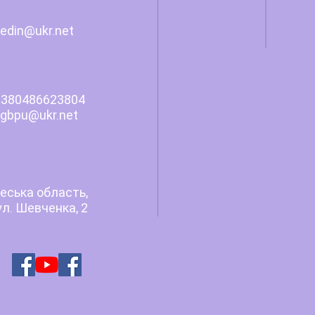
edin@ukr.net
380486623804
pu
@
ukr.net
еська область,
ул. Шевченка, 2