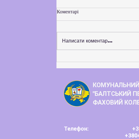
Коментарі
Написати коментар...
Балтський педагогічний
фаховий коледж розширює
коло стратегічних партнерів
КОМУНАЛЬНИЙ
"БАЛТСЬКИЙ П
ФАХОВИЙ КОЛ
Телефон:
+3
+380