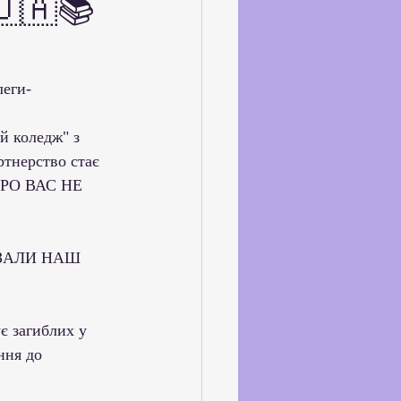
 🇺🇦📚
ське життя
йкхолдерами
леги-
й коледж" з 
ртнерство стає 
 ПРО ВАС НЕ 
В'ЯЗАЛИ НАШ 
є загиблих у 
ння до 