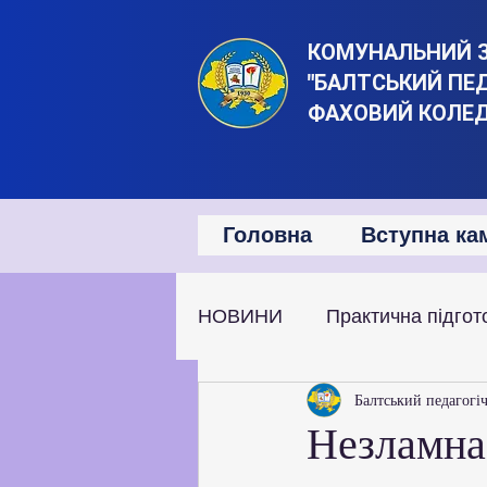
КОМУНАЛЬНИЙ 
"БАЛТСЬКИЙ ПЕ
ФАХОВИЙ КОЛЕ
Головна
Вступна ка
НОВИНИ
Практична підгот
Наукова та дослідницька д
Балтський педагогі
Незламна 