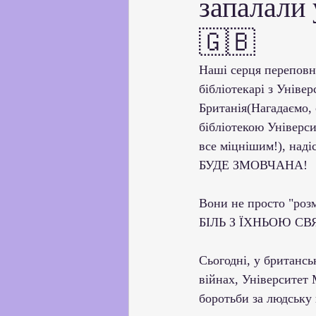
запалали 
Партнерство з українськи
🇬🇧
Профорієнтаційна робота
Наші серця переповн
бібліотекарі з Уніве
Британія(Нагадаємо, 
Соціальні та громадські іні
бібліотекою Універси
все міцнішим!), над
БУДЕ ЗМОВЧАНА!
Академічна доброчесність
Вони не просто "роз
БІЛЬ З ЇХНЬОЮ 
Сьогодні, у британсь
війнах, Університет
боротьби за людську 