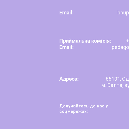
Email:
bpup
Приймальна комісія:
+
Email:
pedagogb
Адреса:
66101, Од
м. Балта, в
Долучайтесь до нас у
соцмережах: