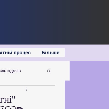
ітній процес
Більше
викладачів
 співпраця
гні"