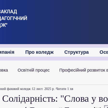
ЗАКЛАД
ДАГОГІЧНИЙ
ДЖ"
мпанія
Про коледж
Структура
Осв
овка
Освітній процес
Професійний розвиток 
іяльність
Академічна мобільність
Міжнародна
чний фаховий коледж
12 лист. 2025 р.
Читати 1 хв
Солідарність: "Слова у во