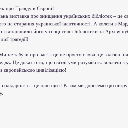
рик про Правду в Європі!
ьна виставка про знищення українських бібліотек – це с
го на стирання української ідентичності. А колеги з Ма
 і встановили його у серці своєї Бібліотеки та Архіву пу
ієї трагедії! 
Ми не забули про вас" - це не просто слова, це залізна п
еджу. Це доказ того, що світлі уми розуміють: воюючи з 
з європейською цивілізацією!
 солідарність - це наш щит! Разом ми донесемо цю незру
у.