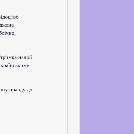
відоцтво 
рджона 
блічно, 
ідтримка нашої 
українськими 
чну правду до 