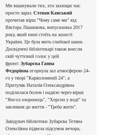
​Ми вшанували тих, хто захищає нас 
просто зараз. 
Степан Канський 
прочитав вірш "Чому саме ми" від 
Віктора Лішанкова, випускника 2017 
року, який нині стоїть на захисті 
України. Це була мить глибокої шани.
​Досвідчені бібліотекарі також внесли 
свій чуттєвий голос у цей 
фронт:
 Зубарєва Ганна 
Федорівна
 огорнула зал атмосферою 24-
го у творі "Карколомний 24", а 
Притуляк Наталія Олександрівна 
поділилася болем і надією через вірші 
"Янгол охоронець", "Херсон у воді" та 
закликом до життя - "Треба жити".
​​Завідувач бібліотеки Зубарєва Тетяна 
Олексіївна підвела підсумок вечора, 