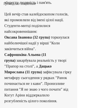
зберегти людяність і пам'ять.
Громадські ініціативи
Цей вечір став калейдоскопом голосів, 
які промовляли від імені цілої нації. 
Студенти-митці поділилися 
найсокровеннішим:
Оксана Іванова (32 група)
 торкнулася 
найболючішої надії у вірші "Коли 
закінчиться війна".
​Сафрошкіна Альона (11 
група)
 закарбувала реальність у творі 
"Прапор на столі", а 
Дацько 
Мирослава (11 група)
 зафіксувала гірку 
метафору сьогодення у рядках "Ранок 
починається не з кави". Пронизливе 
питання "Я не знаю з чого почати" від 
Когут Аріни віддзеркалило 
розгубленість цілого покоління.