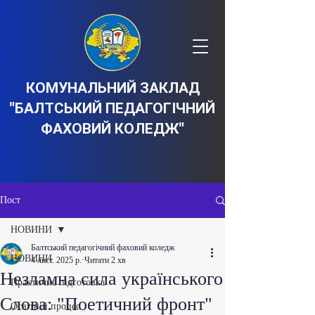
КОМУНАЛЬНИЙ ЗАКЛАД
"БАЛТСЬКИЙ ПЕДАГОГІЧНИЙ
ФАХОВИЙ КОЛЕДЖ"
Пост
НОВИНИ
Балтський педагогічний фаховий коледж
НОВИНИ
4 лист. 2025 р.
Читати 2 хв
Незламна сила українського
Практична підготовка
Слова: "Поетичний фронт"
Освітній процес