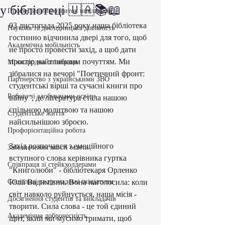
у бібліотеці 🇺🇦📚📖
Професійний розвиток викладачів
03 листопада 2025 року наша бібліотека 
Наукова та дослідницька діяльність
гостинно відчинила двері для того, щоб 
Академічна мобільність
не просто провести захід, а щоб дати 
простір найглибшим почуттям. Ми 
Міжнародна співпраця
зібралися на вечорі "Поетичний фронт: 
Партнерство з українськими ЗВО
студентські вірші та сучасні книги про 
Робота зі здобувачами освіти
війну", де література стала нашою 
спільною молитвою та нашою 
Студентське життя
найсильнішою зброєю.
Профорієнтаційна робота
Захід розпочався з емоційного 
Забезпечення якості освіти
вступного слова керівника гуртка 
Співпраця зі стейкхолдерами
"Книголюби" - бібліотекаря Орленко 
Соціальні та громадські ініціативи
Юлії Вадимівни. Вона наголосила: коли 
світ навколо руйнується, наша місія - 
Досягнення студентів та викладачів
творити. Сила слова - це той єдиний 
Академічна доброчесність
щит, який ми мусимо тримати, щоб 