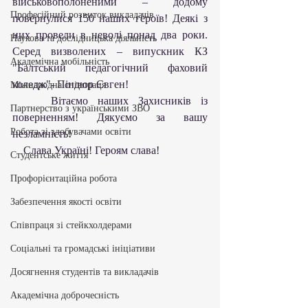
військовополоненими – додому 
Професійний розвиток викладачів
повернулися 150 наших героїв! Деякі з 
них провели в неволі понад два роки. 
Наукова та дослідницька діяльність
Серед визволених – випускник КЗ 
Академічна мобільність
"Балтський педагогічний фаховий 
коледж"- Піндюр Євген!
Міжнародна співпраця
    Вітаємо наших Захисників із 
Партнерство з українськими ЗВО
поверненням! Дякуємо за вашу 
Робота зі здобувачами освіти
незламність!
    Слава Україні! Героям слава!
Студентське життя
Профорієнтаційна робота
Забезпечення якості освіти
Співпраця зі стейкхолдерами
Соціальні та громадські ініціативи
Досягнення студентів та викладачів
Академічна доброчесність