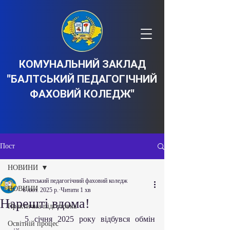
КОМУНАЛЬНИЙ ЗАКЛАД
"БАЛТСЬКИЙ ПЕДАГОГІЧНИЙ
ФАХОВИЙ КОЛЕДЖ"
Пост
НОВИНИ
Балтський педагогічний фаховий коледж
НОВИНИ
6 лют. 2025 р.
Читати 1 хв
Нарешті вдома!
Практична підготовка
   5 січня 2025 року відбувся обмін 
Освітній процес