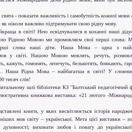
ми ЗВО
Робота зі здобувачами освіти
Студент
 як ніколи важливо підтримувати свою рідну мову.
Забезпечення якості освіти
Співпраця зі сте
краща в світі! Нею освідчувалися в коханні наші дідусі
ашою Рідною Мовою ми промовляєм свої перші слова: М
ерші слова наші діти. Наша Мова – одна з найме
ціативи
Досягнення студентів та викладачів
ов у світі. Нашою Мовою мовлять, речуть, розмовляю
ь, кажуть, гомонять, лепечуть, белькотять, бовкають, гар
Громадські ініціативи
… Наша Рідна Мова – найбагатша в світі! У словни
00 тисяч слів!
 читальному залі бібліотеки КЗ "Балтський педагогічний 
люстративна книжкова виставка: «21 лютого -Міжнародн
дставлені книги, у яких висвітлюється історія народжен
чніших мов світу – української. Мета цієї виставки – п
 духовності; виховати любов і повагу до українсько