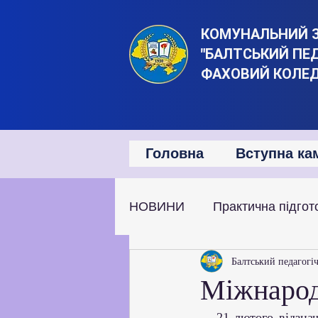
КОМУНАЛЬНИЙ 
"БАЛТСЬКИЙ ПЕ
ФАХОВИЙ КОЛЕ
Головна
Вступна ка
НОВИНИ
Практична підгот
Наукова та дослідницька д
Балтський педагогі
Міжнарод
   21 лютого відзначається Міжнародний день рідної мови, який був заснований ЮНЕСКО 