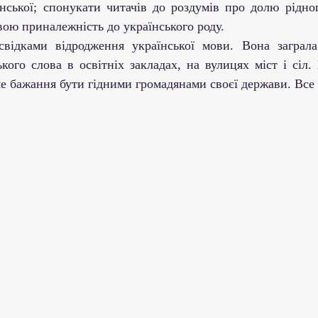
нської; спонукати читачів до роздумів про долю рідног
вою приналежність до українського роду.
кого слова в освітніх закладах, на вулицях міст і сіл.
е бажання бути гідними громадянами своєї держави. Все 