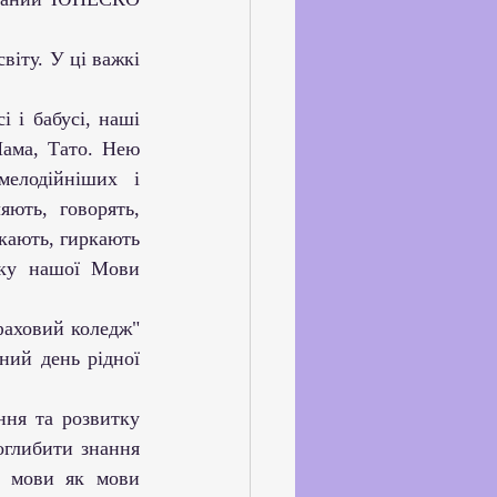
ське життя
йкхолдерами
 і бабусі, наші 
ама, Тато. Нею 
лодійніших і 
ть, говорять, 
кають, гиркають 
ку нашої Мови 
фаховий коледж" 
ий день рідної 
ня та розвитку 
оглибити знання 
ї мови як мови 