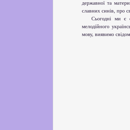
державної та матери
славних синів, про с
   Сьогодні ми є свідками відродження української мови. Вона заграла усіма барвами 
мелодійного українсь
мову, виявимо свідом