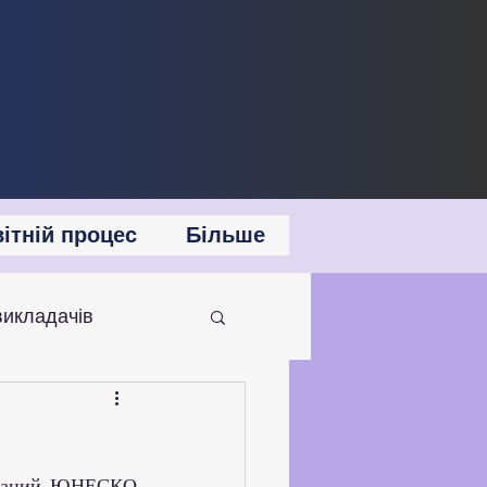
ітній процес
Більше
викладачів
 співпраця