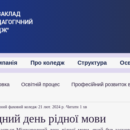
ЗАКЛАД
ДАГОГІЧНИЙ
ДЖ"
мпанія
Про коледж
Структура
Осв
овка
Освітній процес
Професійний розвиток 
іяльність
Академічна мобільність
Міжнародна
чний фаховий коледж
21 лют. 2024 р.
Читати 1 хв
ний день рідної мови