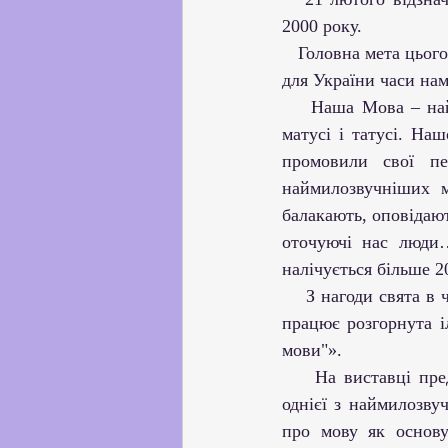
Партнерство з українськи
2000 року.
   Головна мета цього свята - показати важливість і самобутність кожної мови світу. У ці важкі 
для України часи нам
Профорієнтаційна робота
    Наша Мова – най
матусі і татусі. Н
промовили свої п
Соціальні та громадські іні
наймилозвучніших м
балакають, оповідают
Академічна доброчесність
оточуючі нас люди
налічується більше 2
    З нагоди свята в
працює розгорнута і
мови"».
    На виставці пре
однієї з наймилозву
про мову як основу