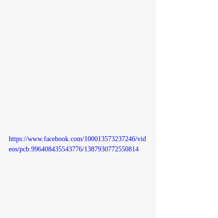
https://www.facebook.com/100013573237246/vid
eos/pcb.996408435543776/1387930772550814