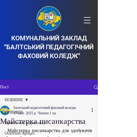
КОМУНАЛЬНИЙ ЗАКЛАД
"БАЛТСЬКИЙ ПЕДАГОГІЧНИЙ
ФАХОВИЙ КОЛЕДЖ"
Пост
НОВИНИ
Балтський педагогічний фаховий коледж
НОВИНИ
17 квіт. 2025 р.
Читати 1 хв
Майстерка писанкарства
Практична підготовка
 Майстерка писанкарства для здобувачів 
Освітній процес