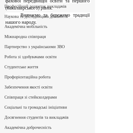
фахової передвищої освіти та першого 
Професійний розвиток викладачів
(бакалаврського) рівня.
     Вивчаємо та бережемо традиції 
Наукова та дослідницька діяльність
нашого народу.
Академічна мобільність
Міжнародна співпраця
Партнерство з українськими ЗВО
Робота зі здобувачами освіти
Студентське життя
Профорієнтаційна робота
Забезпечення якості освіти
Співпраця зі стейкхолдерами
Соціальні та громадські ініціативи
Досягнення студентів та викладачів
Академічна доброчесність